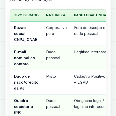
TIPO DE DADO
NATUREZA
BASE LEGAL USUAL
Razao
Corporativo
Fora do escopo de
social,
puro
dado pessoal
CNPJ, CNAE
E-mail
Dado
Legitimo interesse
nominal do
pessoal
contato
Dado de
Misto
Cadastro Positivo
risco/crédito
+ LGPD
da PJ
Quadro
Dado
Obrigacao legal /
societário
pessoal
legitimo interesse
(PF)