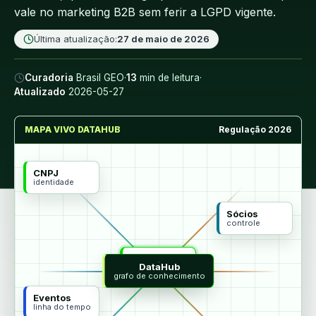
vale no marketing B2B sem ferir a LGPD vigente.
Última atualização:
27 de maio de 2026
Curadoria
Brasil GEO
·
13
min de leitura
·
Atualizado
2026-05-27
MAPA VIVO DATAHUB
Regulação 2026
CNPJ
identidade
Sócios
controle
MCP
DataHub
agentes
grafo de conhecimento
Eventos
linha do tempo