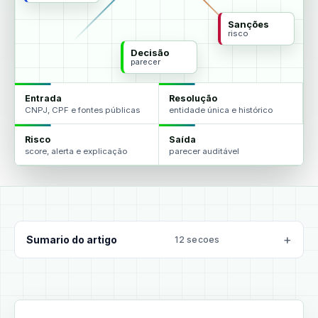
Sanções
risco
Decisão
parecer
Entrada
Resolução
CNPJ, CPF e fontes públicas
entidade única e histórico
Risco
Saída
score, alerta e explicação
parecer auditável
Sumario do artigo
12 secoes