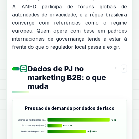
A ANPD participa de fóruns globais de
autoridades de privacidade, e a régua brasileira
converge com referências como o regime
europeu. Quem opera com base em padrões
internacionais de governança tende a estar à
frente do que o regulador local passa a exigir.
Dados de PJ no
marketing B2B: o que
muda
Pressao de demanda por dados de risco
Empresas inadimplentes (a…
~9 mi
Dívidas de PJ (dez/2025)
R$213 bi
Dívida total do pais (mai…
~R$557 bi