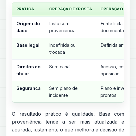
PRATICA
OPERAÇÃO EXPOSTA
OPERAÇÃO DEFE
Origem do
Lista sem
Fonte licita
dado
proveniencia
documentada
Base legal
Indefinida ou
Definida antes d
trocada
Direitos do
Sem canal
Acesso, correca
titular
oposicao
Seguranca
Sem plano de
Plano e inventari
incidente
prontos
O resultado prático é qualidade. Base com
proveniência tende a ser mais atualizada e
acurada, justamente o que melhora a decisão de