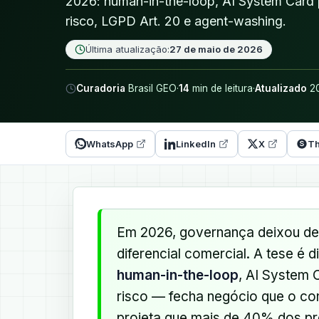
2026: human-in-the-loop, AI System Card 
risco, LGPD Art. 20 e agent-washing.
Última atualização:
27 de maio de 2026
Curadoria
Brasil GEO
·
14
min de leitura
·
Atualizado
20
WhatsApp
LinkedIn
X
Th
Em 2026, governança deixou de 
diferencial comercial. A tese é
human-in-the-loop
, AI System 
risco — fecha negócio que o co
projeta que mais de 40% dos pr