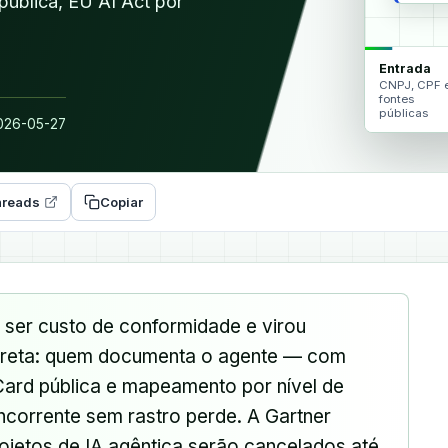
pública, EU AI Act por
Entrada
CNPJ, CPF 
fontes
públicas
26-05-27
reads
Copiar
ser custo de conformidade e virou
 direta: quem documenta o agente — com
Card pública e mapeamento por nível de
ncorrente sem rastro perde. A Gartner
ojetos de IA agêntica serão cancelados até