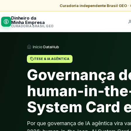
Curadoria independente Brasil GEO
· 
Dinheiro da
Minha Empresa
CURADORIA BRASIL GEO
Início
·
DataHub
TESE & IA AGÊNTICA
Governança de
human-in-the-
System Card e
Por que governança de IA agêntica vira v