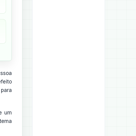
essoa
feito
 para
e um
stema