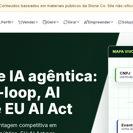
Conteúdos baseados em materiais públicos da Stone Co. Site não-ofici
Perfil
Vender
Gerir
Girar
Empreender
Soluç
MAPA VIV
 IA agêntica:
CNPJ
identid
loop, AI
 EU AI Act
antagem competitiva em
Event
linha 