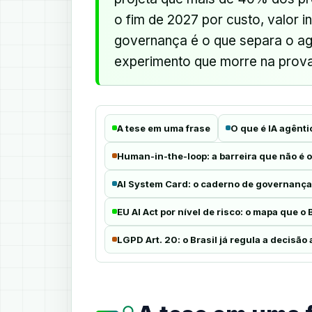
o fim de 2027 por custo, valor i
governança é o que separa o a
experimento que morre na prova
A tese em uma frase
O que é IA agênti
Human-in-the-loop: a barreira que não é 
AI System Card: o caderno de governanç
EU AI Act por nível de risco: o mapa que o B
LGPD Art. 20: o Brasil já regula a decisã