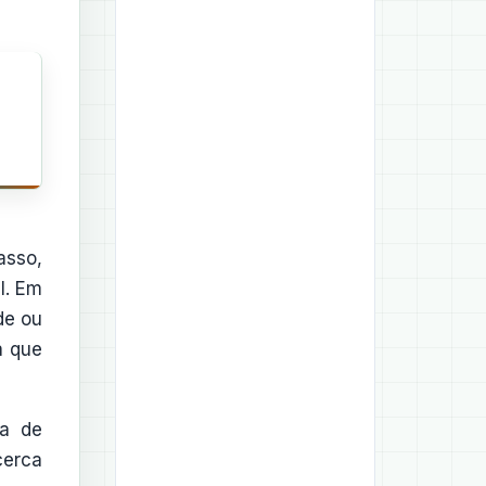
asso,
l. Em
de ou
a que
sa de
cerca