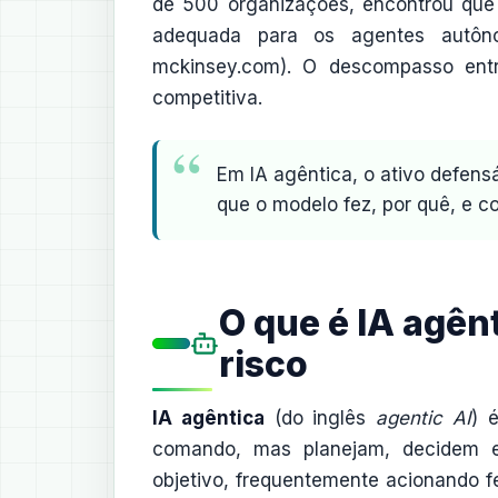
de 500 organizações, encontrou que
adequada para os agentes autôno
mckinsey.com). O descompasso entr
competitiva.
Em IA agêntica, o ativo defens
que o modelo fez, por quê, e c
O que é IA agên
risco
IA agêntica
(do inglês
agentic AI
) 
comando, mas planejam, decidem e
objetivo, frequentemente acionando 