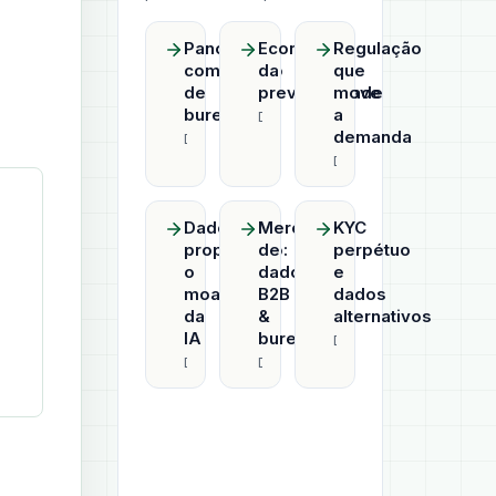
Panorama
Economia
Regulação
competitivo
da
que
de
previsibilidade
move
bureaus
a
Datahub
demanda
Datahub
Datahub
Dado
Mercado
KYC
proprietário:
de
perpétuo
o
dados
e
moat
B2B
dados
da
&
alternativos
IA
bureaus
Datahub
Datahub
Datahub