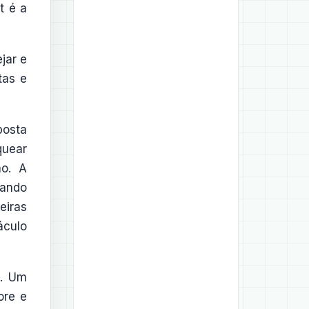
t é a
jar e
tas e
posta
quear
ão. A
mando
eiras
áculo
o. Um
ore e