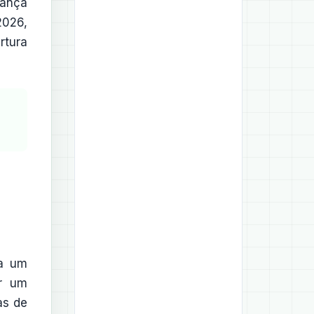
nança
026,
rtura
 a um
ir um
as de