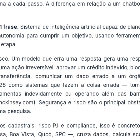
 a cada passo. A diferença em relação a um chatbo
 frase.
Sistema de inteligência artificial capaz de plane
utonomia para cumprir um objetivo, usando ferramen
etapa.
risco. Um modelo que erra uma resposta gera uma res
ma ação irreversível: aprovar um crédito indevido, blo
 transferência, comunicar um dado errado a um órg
26 como sistemas que fazem a coisa errada — to
ramentas indevidamente ou operando além das barr
mckinsey.com). Segurança e risco são o principal obst
ma pesquisa.
os cadastrais, risco PJ e compliance, isso é concret
a, Boa Vista, Quod, SPC —, cruza dados, calcula sc