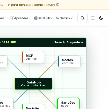
al. —
Ir para conteudo.stone.com.br/
ões
Aprender
DataHub
Onclick
O DATAHUB
Tese & IA agêntica
MCP
agentes
Sócios
ade
controle
DataHub
grafo de conhecimento
os
Sanções
do tempo
risco
Decisão