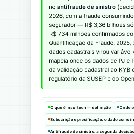
no
antifraude de sinistro
(decid
2026, com a fraude consumindo b
segurador — R$ 3,36 bilhões só
R$ 734 milhões confirmados co
Quantificação da Fraude, 2025,
dados cadastrais virou variável
mapeia onde os dados de PJ e P
da validação cadastral ao
KYB
d
regulatório da SUSEP e do Open
O que é insurtech — definição
Onde o
Subscrição e precificação: o dado como
Antifraude de sinistro: a segunda decisão