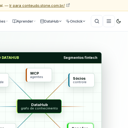
al. —
Ir para conteudo.stone.com.br/
ões
Aprender
DataHub
Onclick
O DATAHUB
Segmentos fintech
MCP
agentes
Sócios
ade
controle
DataHub
grafo de conhecimento