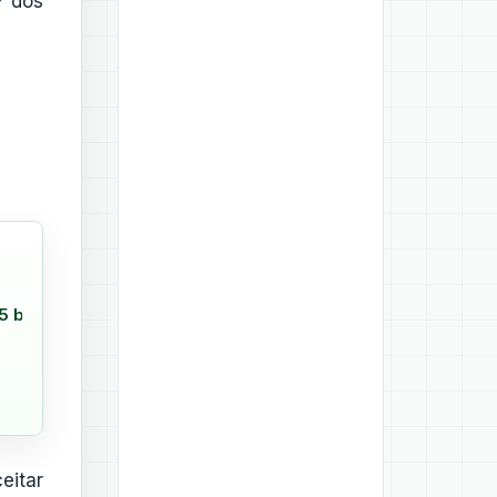
P dos
5 bi
eitar