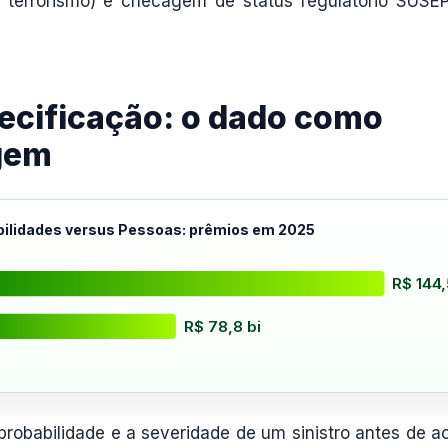
o terrorismo) e checagem de status regulatório SUSE
ecificação: o dado como
gem
ilidades versus Pessoas: prêmios em 2025
R$ 144,
R$ 78,8 bi
probabilidade e a severidade de um sinistro antes de ac