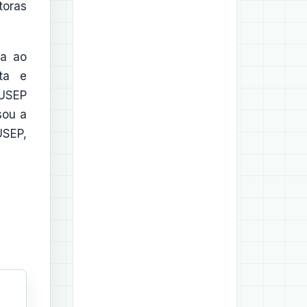
toras
da ao
rta e
SUSEP
sou a
USEP,