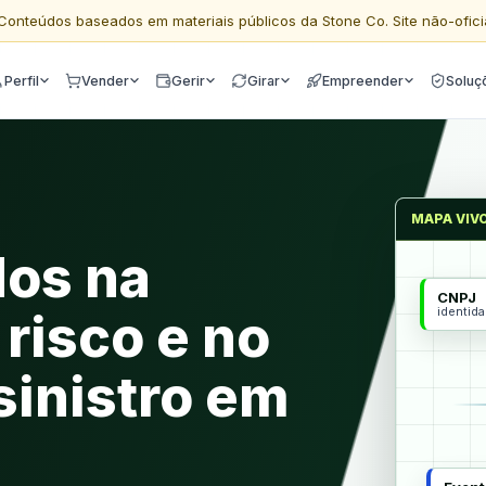
Conteúdos baseados em materiais públicos da Stone Co. Site não-ofici
Perfil
Vender
Gerir
Girar
Empreender
Soluç
MAPA VIV
dos na
CNPJ
identid
risco e no
sinistro em