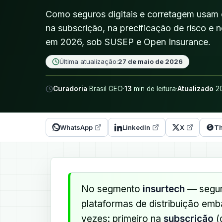
Como seguros digitais e corretagem usam 
na subscrição, na precificação de risco e n
em 2026, sob SUSEP e Open Insurance.
Última atualização:
27 de maio de 2026
Curadoria
Brasil GEO
·
13
min de leitura
·
Atualizado
20
WhatsApp
LinkedIn
X
Th
No segmento
insurtech
— segura
plataformas de distribuição em
vezes: primeiro na
subscrição
(d