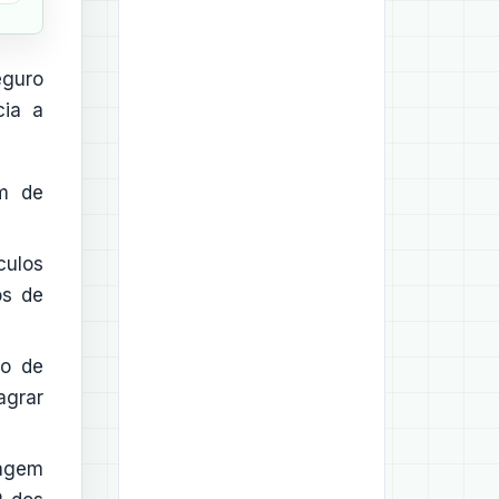
eguro
cia a
em de
culos
os de
ão de
agrar
vagem