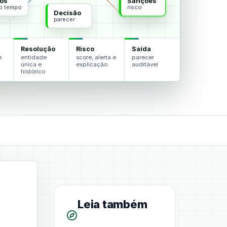
os
Sanções
do tempo
risco
Decisão
parecer
Resolução
Risco
Saída
e
entidade
score, alerta e
parecer
única e
explicação
auditável
histórico
Leia também