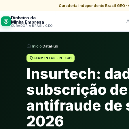
Curadoria independente Brasil GEO
· 
Dinheiro da
Minha Empresa
CURADORIA BRASIL GEO
Início
·
DataHub
SEGMENTOS FINTECH
Insurtech: da
subscrição de 
antifraude de 
2026