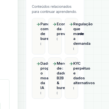
Conteúdos relacionados
para continuar aprendendo.
Panorama
Economia
Regulação
competitivo
da
que
de
previsibilidade
move
bureaus
a
Datahub
demanda
Datahub
Datahub
Dado
Mercado
KYC
proprietário:
de
perpétuo
o
dados
e
moat
B2B
dados
da
&
alternativos
IA
bureaus
Datahub
Datahub
Datahub