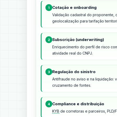
Cotação e onboarding
1
Validação cadastral do proponente, 
geolocalização para tarifação territori
Subscrição (underwriting)
2
Enriquecimento do perfil de risco com 
atividade real do CNPJ.
Regulação do sinistro
3
Antifraude no aviso e na liquidação: 
cruzamento de fontes.
Compliance e distribuição
4
KYB
de corretoras e parceiros, PLD/