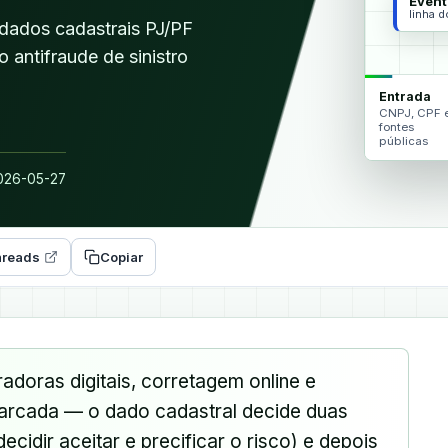
Event
linha 
dados cadastrais PJ/PF
o antifraude de sinistro
Entrada
CNPJ, CPF 
fontes
públicas
26-05-27
reads
Copiar
doras digitais, corretagem online e
barcada — o dado cadastral decide duas
ecidir aceitar e precificar o risco) e depois