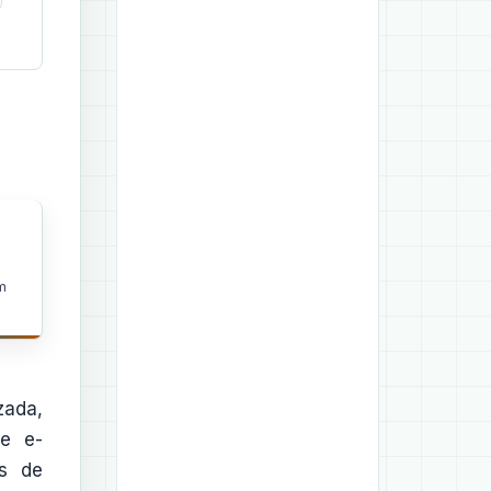
m
ada,
de e-
os de