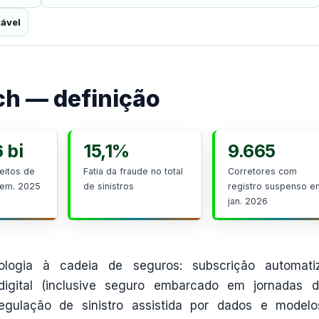
tável
ch — definição
 bi
15,1%
9.665
eitos de
Fatia da fraude no total
Corretores com
sem. 2025
de sinistros
registro suspenso e
jan. 2026
ogia à cadeia de seguros: subscrição automatiz
o digital (inclusive seguro embarcado em jornadas 
regulação de sinistro assistida por dados e model