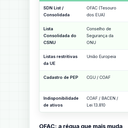
SDN List /
OFAC (Tesouro
Consolidada
dos EUA)
Lista
Conselho de
Consolidada do
Segurança da
CSNU
ONU
Listas restritivas
União Europeia
da UE
Cadastro de PEP
CGU / COAF
Indisponibilidade
COAF / BACEN /
de ativos
Lei 13.810
OFAC: a régua que mais muda