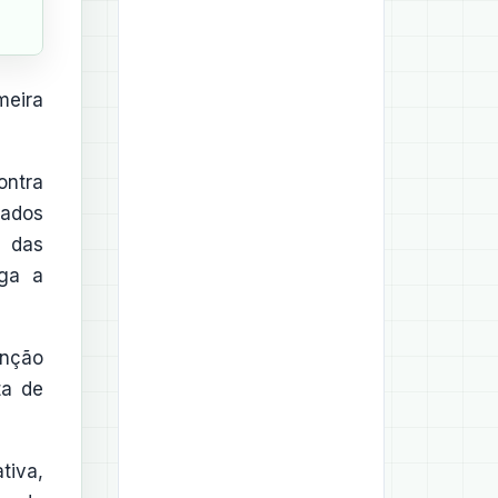
meira
ontra
tados
a das
iga a
nção
ta de
tiva,