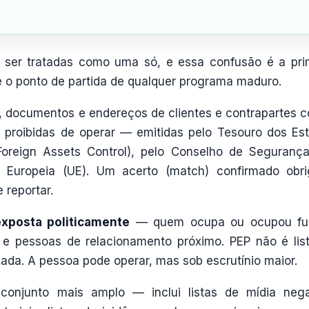
m ser tratadas como uma só, e essa confusão é a pri
 é o ponto de partida de qualquer programa maduro.
documentos e endereços de clientes e contrapartes c
es proibidas de operar — emitidas pelo Tesouro dos Es
 Foreign Assets Control), pelo Conselho de Seguranç
o Europeia (UE). Um acerto (match) confirmado obr
 reportar.
xposta politicamente
— quem ocupa ou ocupou fu
s e pessoas de relacionamento próximo. PEP não é lis
orzada. A pessoa pode operar, mas sob escrutínio maior.
onjunto mais amplo — inclui listas de mídia nega