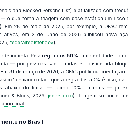
onals and Blocked Persons List) é atualizada com frequ
— o que torna a triagem com base estática um risco 
). Em 28 de maio de 2026, por exemplo, a OFAC re
us ativos; em 2 de junho de 2026 publicou nova aç
2026,
federalregister.gov
).
ade indireta. Pela
regra dos 50%
, uma entidade contr
da — por pessoas sancionadas é considerada bloq
 Em 31 de março de 2026, a OFAC publicou orientação 
sion" deixando claro que a regra dos 50% é piso, não 
ntes abaixo do limiar — como 10% ou mais — já e
enner & Block, 2026,
jenner.com
). Triagem só por nom
ciário final
.
amente no Brasil