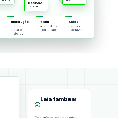
do tempo
risco
Decisão
parecer
Resolução
Risco
Saída
e
entidade
score, alerta e
parecer
única e
explicação
auditável
histórico
Leia também
Conteúdos relacionados