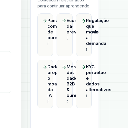
para continuar aprendendo.
Panorama
Economia
Regulação
competitivo
da
que
de
previsibilidade
move
bureaus
a
Datahub
demanda
Datahub
Datahub
Dado
Mercado
KYC
proprietário:
de
perpétuo
o
dados
e
moat
B2B
dados
da
&
alternativos
IA
bureaus
Datahub
Datahub
Datahub