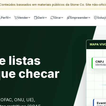
Conteúdos baseados em materiais públicos da Stone Co. Site não-ofici
Perfil
Vender
Gerir
Girar
Empreender
Soluç
MAPA VIV
 listas
CNPJ
identid
 que checar
 (OFAC, ONU, UE),
Event