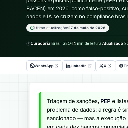
pessoas expostas politicamente (PEP) e lis
BACEN) em 2026: como falso-positivo, cus
dados e IA se cruzam no compliance brasil
Última atualização:
27 de maio de 2026
Curadoria
Brasil GEO
·
14
min de leitura
·
Atualizado
20
WhatsApp
LinkedIn
X
Th
Triagem de sanções,
PEP
e lista
problema de dados: a regra é s
sancionado — mas a execução af
em cada dez bancos comerciais 