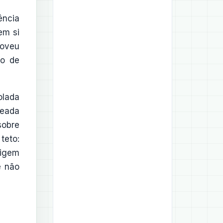
ência
em si
moveu
ão de
olada
ueada
sobre
teto:
xigem
e não