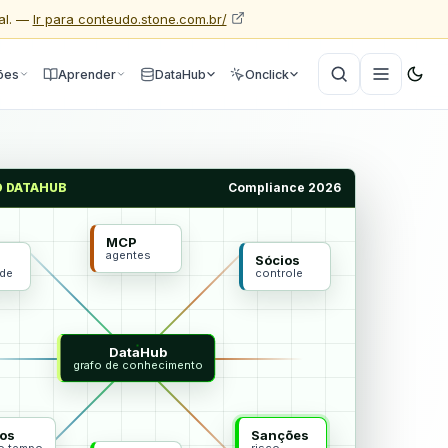
al. —
Ir para conteudo.stone.com.br/
ões
Aprender
DataHub
Onclick
O DATAHUB
Compliance 2026
MCP
agentes
Sócios
ade
controle
DataHub
grafo de conhecimento
os
Sanções