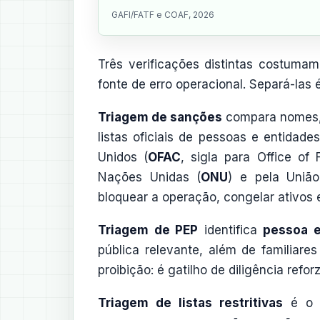
GAFI/FATF e COAF, 2026
Três verificações distintas costuma
fonte de erro operacional. Separá-las
Triagem de sanções
compara nomes, 
listas oficiais de pessoas e entidad
Unidos (
OFAC
, sigla para Office of
Nações Unidas (
ONU
) e pela Uniã
bloquear a operação, congelar ativos e
Triagem de PEP
identifica
pessoa e
pública relevante, além de familiare
proibição: é gatilho de diligência ref
Triagem de listas restritivas
é o c