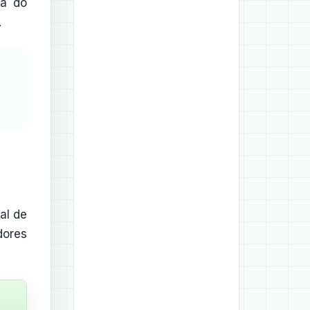
 a do
.
al de
dores