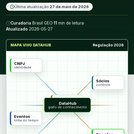
Última atualização:
27 de maio de 2026
Curadoria
Brasil GEO
·
11
min de leitura
·
Atualizado
2026-05-27
MAPA VIVO DATAHUB
Regulação 2026
CNPJ
identidade
Sócios
controle
MCP
DataHub
agentes
grafo de conhecimento
Eventos
linha do tempo