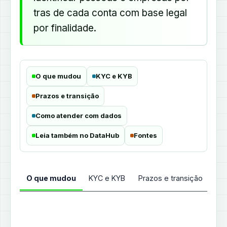
tras de cada conta com base legal
por finalidade.
O que mudou
KYC e KYB
Prazos e transição
Como atender com dados
Leia também no DataHub
Fontes
O que mudou
KYC e KYB
Prazos e transição
Co