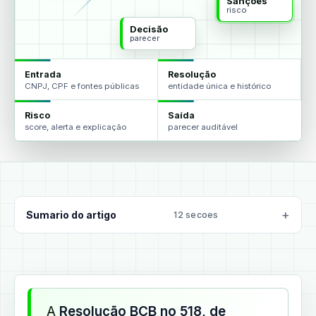
Sanções
risco
Decisão
parecer
Entrada
Resolução
CNPJ, CPF e fontes públicas
entidade única e histórico
Risco
Saída
score, alerta e explicação
parecer auditável
Sumario do artigo
12 secoes
A
Resolução BCB no 518, de