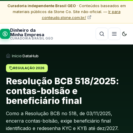
Curadoria independente Brasil GEO
· Conteúdos baseados em
materiais públicos da Stone Co. Site não-oficial. —
Ir para
conteudo.stone.com.br/
Dinheiro da
Minha Empresa
CURADORIA BRASIL GEO
Início
·
DataHub
REGULAÇÃO 2026
Resolução BCB 518/2025:
contas-bolsão e
beneficiário final
Como a Resolução BCB no 518, de 03/11/2025,
encerra contas-bolsão, exige beneficiário final
identificado e redesenha KYC e KYB até dez/2027.