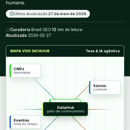
humana.
Última atualização:
27 de maio de 2026
Curadoria
Brasil GEO
·
12
min de leitura
·
Atualizado
2026-05-27
MAPA VIVO DATAHUB
Tese & IA agêntica
CNPJ
identidade
Sócios
controle
MCP
DataHub
agentes
grafo de conhecimento
Eventos
linha do tempo