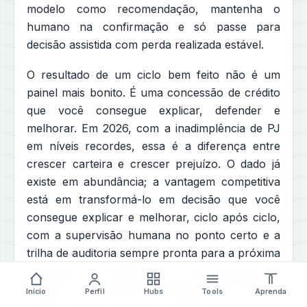
modelo como recomendação, mantenha o
humano na confirmação e só passe para
decisão assistida com perda realizada estável.
O resultado de um ciclo bem feito não é um
painel mais bonito. É uma concessão de crédito
que você consegue explicar, defender e
melhorar. Em 2026, com a inadimplência de PJ
em níveis recordes, essa é a diferença entre
crescer carteira e crescer prejuízo. O dado já
existe em abundância; a vantagem competitiva
está em transformá-lo em decisão que você
consegue explicar e melhorar, ciclo após ciclo,
com a supervisão humana no ponto certo e a
trilha de auditoria sempre pronta para a próxima
pergunta do regulador. Em um mercado de
crédito sob pressão de inadimplência recorde,
Início
Perfil
Hubs
Tools
Aprenda
decidir bem e conseguir provar como decidiu