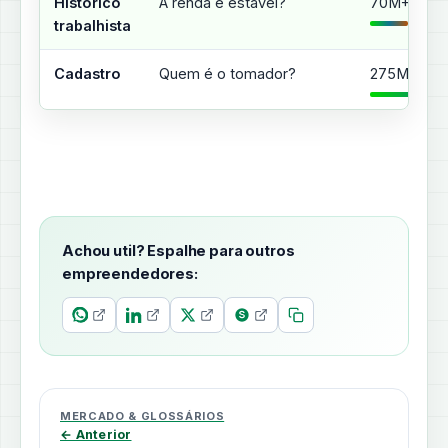
Histórico
A renda é estável?
70M+ CPFs
trabalhista
Cadastro
Quem é o tomador?
275M+ CP
Achou util? Espalhe para outros
empreendedores:
MERCADO & GLOSSÁRIOS
← Anterior