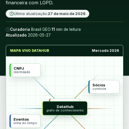
financeira com LGPD.
Última atualização:
27 de maio de 2026
Curadoria
Brasil GEO
·
11
min de leitura
·
Atualizado
2026-05-27
MAPA VIVO DATAHUB
Mercado 2026
CNPJ
identidade
Sócios
controle
MCP
DataHub
agentes
grafo de conhecimento
Eventos
linha do tempo