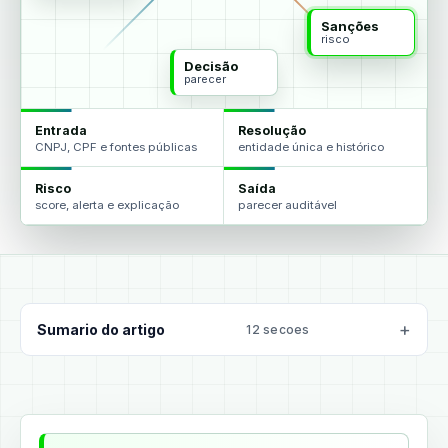
Sanções
risco
Decisão
parecer
Entrada
Resolução
CNPJ, CPF e fontes públicas
entidade única e histórico
Risco
Saída
score, alerta e explicação
parecer auditável
Sumario do artigo
12 secoes