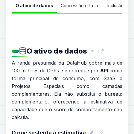
O ativo de dados
Concessão e limite
Inclusão e da
O ativo de dados
A renda presumida da DataHub cobre mais de
100 milhões de CPFs e é entregue por
API
como
forma principal de consumo, com SaaS e
Projetos Especiais como camadas
complementares. Ela não substitui o bureau:
complementa-o, oferecendo a estimativa de
capacidade que o score de comportamento não
calcula.
O que sustenta a estimativa