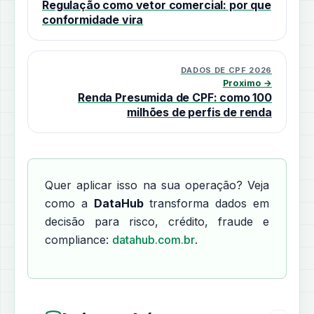
Regulação como vetor comercial: por que
conformidade vira
DADOS DE CPF 2026
Proximo →
Renda Presumida de CPF: como 100
milhões de perfis de renda
Quer aplicar isso na sua operação? Veja
como a
DataHub
transforma dados em
decisão para risco, crédito, fraude e
compliance:
datahub.com.br
.