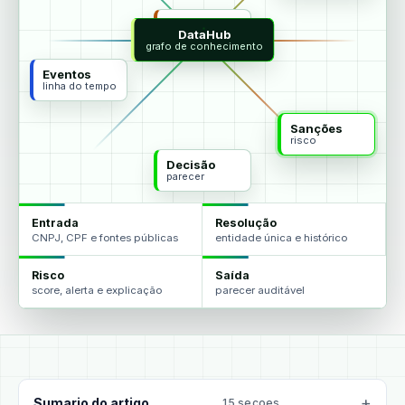
MCP
DataHub
agentes
grafo de conhecimento
Eventos
linha do tempo
Sanções
risco
Decisão
parecer
Entrada
Resolução
CNPJ, CPF e fontes públicas
entidade única e histórico
Risco
Saída
score, alerta e explicação
parecer auditável
Sumario do artigo
15 secoes