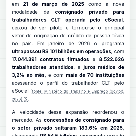
em
21 de março de 2025
como a nova
modalidade de
consignado privado para
trabalhadores CLT operada pelo eSocial
,
deixou de ser piloto e tornou-se o principal
vetor de originação de crédito de pessoa física
no país. Em janeiro de 2026 o programa
ultrapassou R$ 101 bilhões em operações
, com
17.044.391 contratos firmados
e
8.522.626
trabalhadores atendidos
, a
juros médios de
3,2% ao mês
, e com
mais de 70 instituições
acessando o perfil do trabalhador CLT pelo
eSocial
[fonte: Ministério do Trabalho e Emprego (gov.br),
.
2026]
A velocidade dessa expansão reordenou o
mercado. As
concessões de consignado para
o setor privado saltaram 183,6% em 2025
,
alcançando
R$ 54,5 bilhões
, movimento puxado