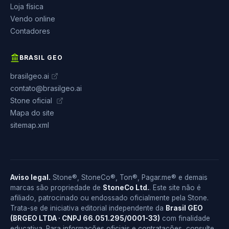
Loja física
Vendo online
Contadores
BRASIL GEO
brasilgeo.ai
contato@brasilgeo.ai
Stone oficial
Mapa do site
sitemap.xml
Aviso legal.
Stone®, StoneCo®, Ton®, Pagar.me® e demais
marcas são propriedade de
StoneCo Ltd.
. Este site não é
afiliado, patrocinado ou endossado oficialmente pela Stone.
Trata-se de iniciativa editorial independente da
Brasil GEO
(BRGEO LTDA · CNPJ 66.051.295/0001-33)
com finalidade
educativa. Para informações oficiais e contratações, consulte