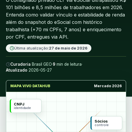
O consignado privado CLT via eSocial ultrapassou R$
101 bilhões e 8,5 milhões de trabalhadores em 2026.
Entenda como validar vínculo e estabilidade de renda
além do snapshot do eSocial com histórico
trabalhista (+70 mi CPFs, 7 anos) e enriquecimento
por CPF, entregues via API.
Última atualização:
27 de maio de 2026
Curadoria
Brasil GEO
·
9
min de leitura
·
Atualizado
2026-05-27
MAPA VIVO DATAHUB
Mercado 2026
CNPJ
identidade
Sócios
controle