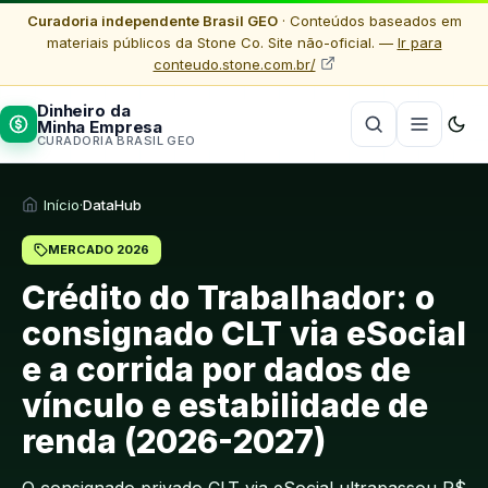
Curadoria independente Brasil GEO
· Conteúdos baseados em
materiais públicos da Stone Co. Site não-oficial. —
Ir para
conteudo.stone.com.br/
Dinheiro da
Minha Empresa
CURADORIA BRASIL GEO
Início
·
DataHub
MERCADO 2026
Crédito do Trabalhador: o
consignado CLT via eSocial
e a corrida por dados de
vínculo e estabilidade de
renda (2026-2027)