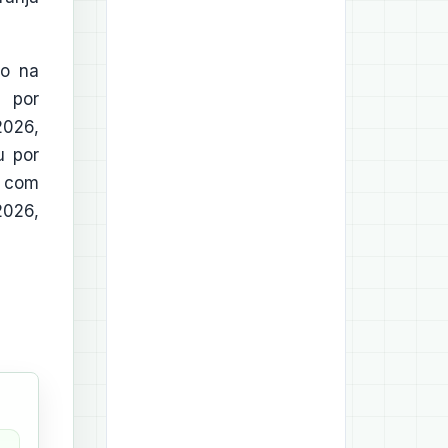
ão na
 por
026,
u por
, com
026,