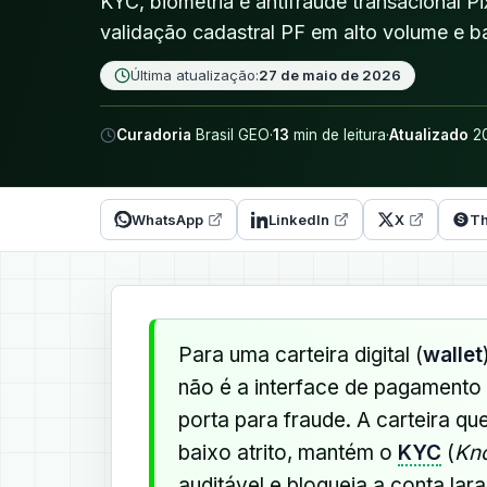
KYC, biometria e antifraude transacional
validação cadastral PF em alto volume e bai
Última atualização:
27 de maio de 2026
Curadoria
Brasil GEO
·
13
min de leitura
·
Atualizado
20
WhatsApp
LinkedIn
X
Th
Para uma carteira digital (
wallet
não é a interface de pagament
porta para fraude. A carteira 
baixo atrito, mantém o
KYC
(
Kn
auditável e bloqueia a conta lar