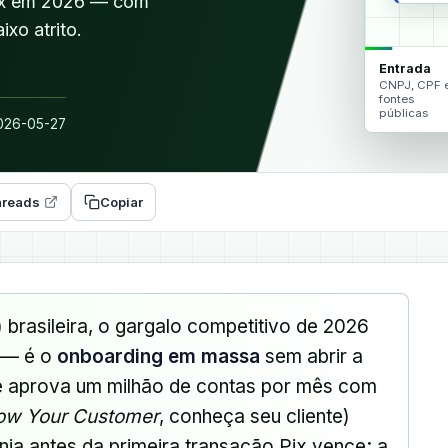
 Pix em 2026 — com
xo atrito.
Entrada
CNPJ, CPF 
fontes
públicas
26-05-27
reads
Copiar
) brasileira, o gargalo competitivo de 2026
o — é o
onboarding em massa
sem abrir a
que aprova um milhão de contas por mês com
ow Your Customer
, conheça seu cliente)
anja antes da primeira transação Pix vence; a