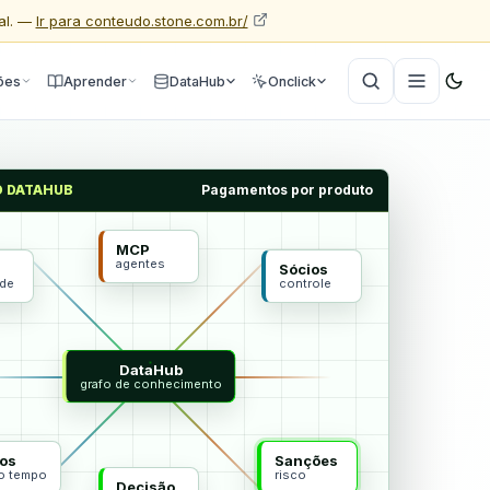
al. —
Ir para conteudo.stone.com.br/
ões
Aprender
DataHub
Onclick
O DATAHUB
Pagamentos por produto
MCP
agentes
Sócios
ade
controle
DataHub
grafo de conhecimento
os
Sanções
do tempo
risco
Decisão