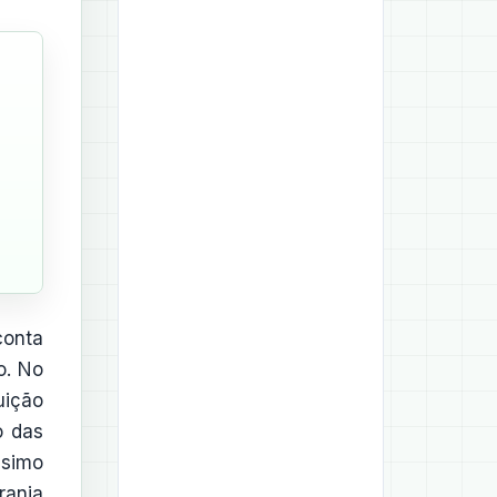
conta
o. No
uição
o das
ssimo
ranja