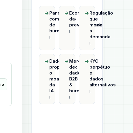
Panorama
Economia
Regulação
competitivo
da
que
de
previsibilidade
move
bureaus
a
Datahub
demanda
Datahub
Datahub
Dado
Mercado
KYC
proprietário:
de
perpétuo
o
dados
e
moat
B2B
dados
io
da
&
alternativos
IA
bureaus
Datahub
Datahub
Datahub