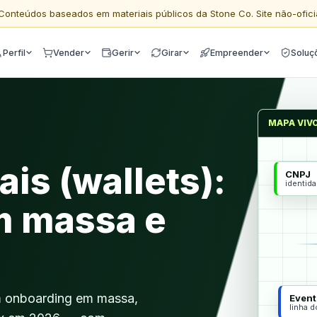
Conteúdos baseados em materiais públicos da Stone Co. Site não-ofici
Perfil
Vender
Gerir
Girar
Empreender
Soluç
MAPA VIV
ais (wallets):
CNPJ
identid
m massa e
vem onboarding em massa,
Event
linha 