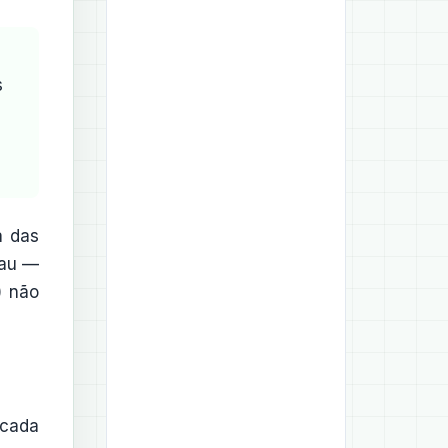
s
a das
eau —
) não
 cada