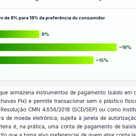
tam de 8% para 18% da preferência do consumidor
8%
~18%
~15%
 que armazena instrumentos de pagamento (saldo em 
aves Pix) e permite transacionar sem o plástico físic
 a Resolução CMN 4.656/2018 (SCD/SEP) ou como instit
 de moeda eletrônica, sujeita à janela de autorizaçã
eira é, na prática, uma conta de pagamento de baixí
ito que a torna alvo preferencial de quem abre conta la