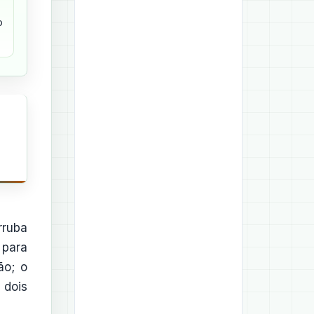
o
rruba
 para
ão; o
 dois