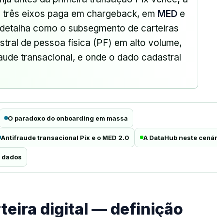
s três eixos paga em chargeback, em
MED
e
o detalha como o subsegmento de carteiras
astral de pessoa física (PF) em alto volume,
raude transacional, e onde o dado cadastral
O paradoxo do onboarding em massa
Antifraude transacional Pix e o MED 2.0
A DataHub neste cenár
e dados
teira digital — definição