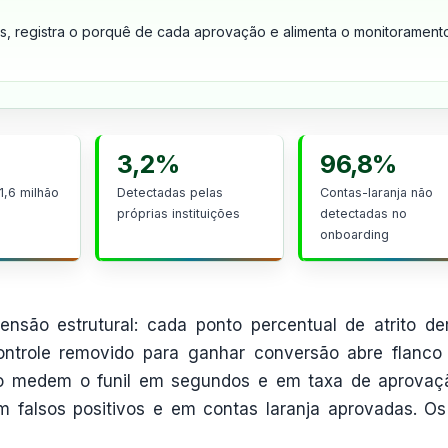
ais, registra o porquê de cada aprovação e alimenta o monitorament
3,2%
96,8%
1,6 milhão
Detectadas pelas
Contas-laranja não
próprias instituições
detectadas no
onboarding
nsão estrutural: cada ponto percentual de atrito de
ntrole removido para ganhar conversão abre flanco
ivo medem o funil em segundos e em taxa de aprovaç
 falsos positivos e em contas laranja aprovadas. Os