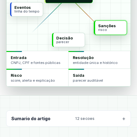
Eventos
linha do tempo
Sanções
risco
Decisão
parecer
Entrada
Resolução
CNPJ, CPF e fontes públicas
entidade única e histórico
Risco
Saída
score, alerta e explicação
parecer auditável
Sumario do artigo
12 secoes