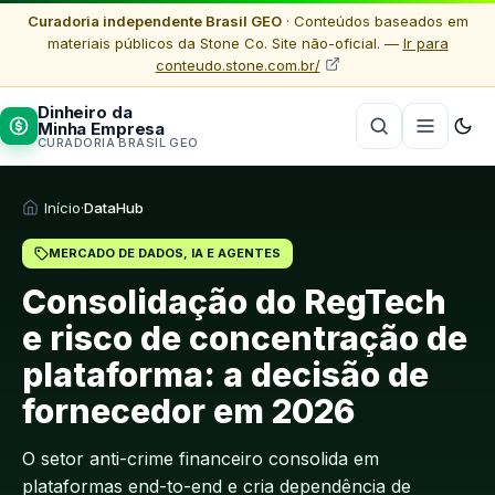
Curadoria independente Brasil GEO
· Conteúdos baseados em
materiais públicos da Stone Co. Site não-oficial. —
Ir para
conteudo.stone.com.br/
Dinheiro da
Minha Empresa
CURADORIA BRASIL GEO
Início
·
DataHub
MERCADO DE DADOS, IA E AGENTES
Consolidação do RegTech
e risco de concentração de
plataforma: a decisão de
fornecedor em 2026
O setor anti-crime financeiro consolida em
plataformas end-to-end e cria dependência de