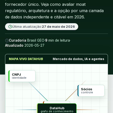
fornecedor único. Veja como avaliar moat
regulatório, arquitetura e a opção por uma camada
de dados independente e citável em 2026.
Última atualização:
27 de maio de 2026
Curadoria
Brasil GEO
·
9
min de leitura
·
Atualizado
2026-05-27
MAPA VIVO DATAHUB
Mercado de dados, IA e agentes
CNPJ
identidade
Sócios
controle
MCP
DataHub
agentes
grafo de conhecimento