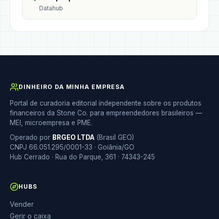
Datahub
DINHEIRO DA MINHA EMPRESA
Portal de curadoria editorial independente sobre os produtos
financeiros da Stone Co. para empreendedores brasileiros —
MEI, microempresa e PME.
Operado por
BRGEO LTDA
(Brasil GEO)
CNPJ 66.051.295/0001-33 · Goiânia/GO
Hub Cerrado · Rua do Parque, 361 · 74343-245
HUBS
Vender
Gerir o caixa