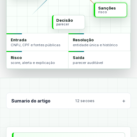
Sanções
risco
Decisão
parecer
Entrada
Resolução
CNPJ, CPF e fontes públicas
entidade única e histórico
Risco
Saída
score, alerta e explicação
parecer auditável
Sumario do artigo
12 secoes