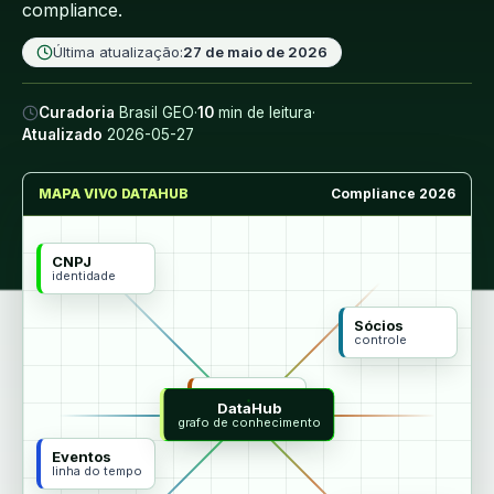
compliance.
Última atualização:
27 de maio de 2026
Curadoria
Brasil GEO
·
10
min de leitura
·
Atualizado
2026-05-27
MAPA VIVO DATAHUB
Compliance 2026
CNPJ
identidade
Sócios
controle
MCP
DataHub
agentes
grafo de conhecimento
Eventos
linha do tempo