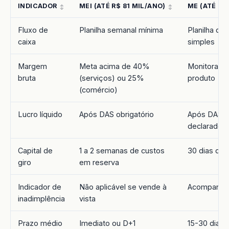
INDICADOR
MEI (ATÉ R$ 81 MIL/ANO)
ME (ATÉ R$
Fluxo de
Planilha semanal mínima
Planilha diá
caixa
simples
Margem
Meta acima de 40%
Monitorar po
bruta
(serviços) ou 25%
produto
(comércio)
Lucro líquido
Após DAS obrigatório
Após DAS +
declarado
Capital de
1 a 2 semanas de custos
30 dias de 
giro
em reserva
Indicador de
Não aplicável se vende à
Acompanha
inadimplência
vista
Prazo médio
Imediato ou D+1
15-30 dias