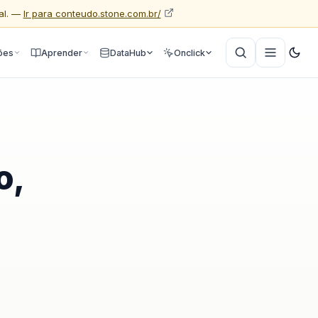
al. —
Ir para conteudo.stone.com.br/
ões
Aprender
DataHub
Onclick
o,