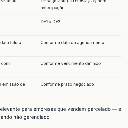
 vista ou
D+30 (à vista) a D+360 (12x) sem
antecipação
D+1 a D+2
data futura
Conforme data de agendamento
o com
Conforme vencimento definido
m emissão de
Conforme prazo negociado
s relevante para empresas que vendem parcelado — e
uando não gerenciado.