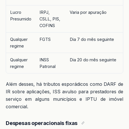
Lucro
IRPJ,
Varia por apuração
N
Presumido
CSLL, PIS,
c
COFINS
Qualquer
FGTS
Dia 7 do mês seguinte
P
regime
c
Qualquer
INSS
Dia 20 do mês seguinte
P
regime
Patronal
c
Além desses, há tributos esporádicos como DARF de
IR sobre aplicações, ISS avulso para prestadores de
serviço em alguns municípios e IPTU de imóvel
comercial.
Despesas operacionais fixas