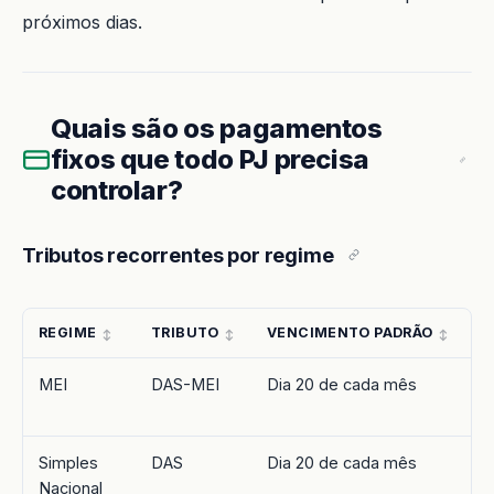
próximos dias.
Quais são os pagamentos
fixos que todo PJ precisa
controlar?
Tributos recorrentes por regime
REGIME
TRIBUTO
VENCIMENTO PADRÃO
O
MEI
DAS-MEI
Dia 20 de cada mês
I
I
Simples
DAS
Dia 20 de cada mês
C
Nacional
P