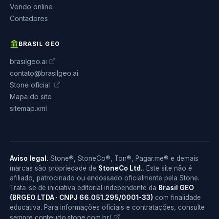
Vendo online
Contadores
BRASIL GEO
brasilgeo.ai
contato@brasilgeo.ai
Stone oficial
Mapa do site
sitemap.xml
Aviso legal.
Stone®, StoneCo®, Ton®, Pagar.me® e demais
marcas são propriedade de
StoneCo Ltd.
. Este site não é
afiliado, patrocinado ou endossado oficialmente pela Stone.
Trata-se de iniciativa editorial independente da
Brasil GEO
(BRGEO LTDA · CNPJ 66.051.295/0001-33)
com finalidade
educativa. Para informações oficiais e contratações, consulte
conteudo.stone.com.br/
sempre
.