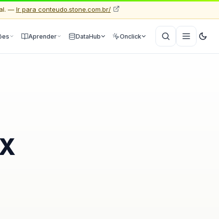
al. —
Ir para conteudo.stone.com.br/
ões
Aprender
DataHub
Onclick
IX