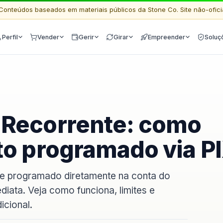
Conteúdos baseados em materiais públicos da Stone Co. Site não-ofici
Perfil
Vender
Gerir
Girar
Empreender
Soluç
 Recorrente: como
to programado via P
te programado diretamente na conta do
iata. Veja como funciona, limites e
icional.