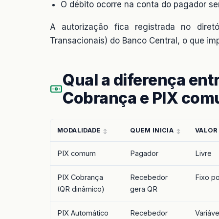
O débito ocorre na conta do pagador s
A autorização fica registrada no diretó
Transacionais) do Banco Central, o que i
Qual a diferença ent
Cobrança e PIX co
MODALIDADE
QUEM INICIA
VALOR 
PIX comum
Pagador
Livre
PIX Cobrança
Recebedor
Fixo p
(QR dinâmico)
gera QR
PIX Automático
Recebedor
Variáve