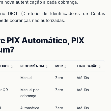
em nova autenticação a cada cobrança.
rio DICT (Diretório de Identificadores de Contas
mpede cobranças não autorizadas.
re PIX Automático, PIX
mum?
FIXO?
RECORRÊNCIA
MDR
LIQUIDAÇÃO
Manual
Zero
Até 10s
or QR
Manual por
Zero
Até 10s
cobrança
l
Automática
Zero
Até 10s