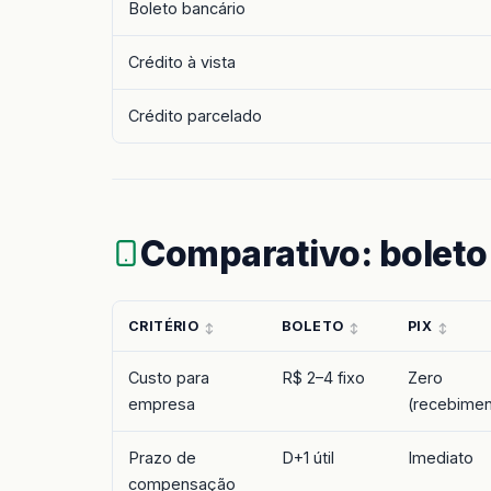
Boleto bancário
Crédito à vista
Crédito parcelado
Comparativo: boleto 
CRITÉRIO
BOLETO
PIX
Custo para
R$ 2–4 fixo
Zero
empresa
(recebimen
Prazo de
D+1 útil
Imediato
compensação