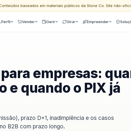
Conteúdos baseados em materiais públicos da Stone Co. Site não-ofici
Perfil
Vender
Gerir
Girar
Empreender
Soluç
o para empresas: qu
o e quando o PIX já
missão), prazo D+1, inadimplência e os casos
 no B2B com prazo longo.