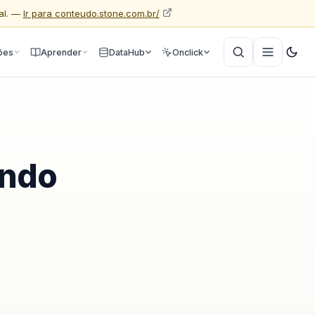
al. —
Ir para conteudo.stone.com.br/
ões
Aprender
DataHub
Onclick
ando