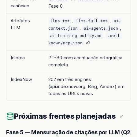
canônico
Fase 0
Artefatos
,
,
llms.txt
llms-full.txt
ai-
LLM
,
,
context.json
ai-agents.json
,
ai-training-policy.md
.well-
v2
known/mcp.json
Idioma
PT-BR com acentuação ortográfica
completa
IndexNow
202 em três engines
(api.indexnow.org, Bing, Yandex) em
todas as URLs novas
Próximas frentes planejadas
Fase 5 — Mensuração de citações por LLM (Q2