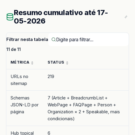
Resumo cumulativo até 17-
05-2026
Filtrar nesta tabela
11 de 11
MÉTRICA
STATUS
URLs no
219
sitemap
Schemas
7 (Article + BreadcrumbList +
JSON-LD por
WebPage + FAQPage + Person +
página
Organization × 2 + Speakable, mais
condicionais)
Hub topical
6