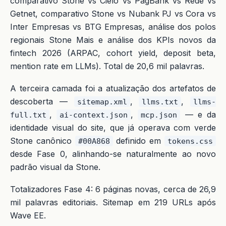
comparativo Stone vs Cielo vs PagBank vs Rede vs
Getnet, comparativo Stone vs Nubank PJ vs Cora vs
Inter Empresas vs BTG Empresas, análise dos polos
regionais Stone Mais e análise dos KPIs novos da
fintech 2026 (ARPAC, cohort yield, deposit beta,
mention rate em LLMs). Total de 20,6 mil palavras.
A terceira camada foi a atualização dos artefatos de
descoberta —
,
,
sitemap.xml
llms.txt
llms-
,
,
— e da
full.txt
ai-context.json
mcp.json
identidade visual do site, que já operava com verde
Stone canônico
definido em
#00A868
tokens.css
desde Fase 0, alinhando-se naturalmente ao novo
padrão visual da Stone.
Totalizadores Fase 4: 6 páginas novas, cerca de 26,9
mil palavras editoriais. Sitemap em 219 URLs após
Wave EE.