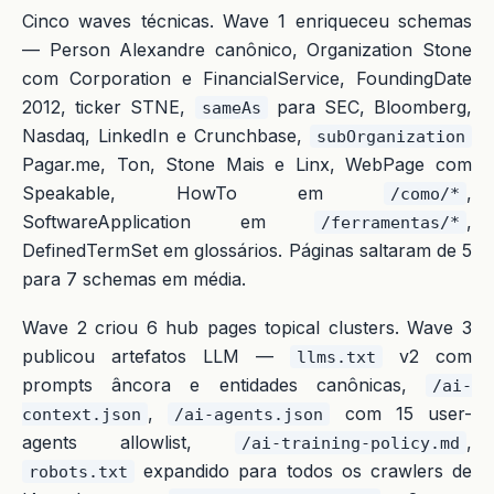
Cinco waves técnicas. Wave 1 enriqueceu schemas
— Person Alexandre canônico, Organization Stone
com Corporation e FinancialService, FoundingDate
2012, ticker STNE,
para SEC, Bloomberg,
sameAs
Nasdaq, LinkedIn e Crunchbase,
subOrganization
Pagar.me, Ton, Stone Mais e Linx, WebPage com
Speakable, HowTo em
,
/como/*
SoftwareApplication em
,
/ferramentas/*
DefinedTermSet em glossários. Páginas saltaram de 5
para 7 schemas em média.
Wave 2 criou 6 hub pages topical clusters. Wave 3
publicou artefatos LLM —
v2 com
llms.txt
prompts âncora e entidades canônicas,
/ai-
,
com 15 user-
context.json
/ai-agents.json
agents allowlist,
,
/ai-training-policy.md
expandido para todos os crawlers de
robots.txt