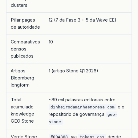
clusters
Pillar pages
12 (7 da Fase 3 + 5 da Wave EE)
de autoridade
Comparativos
10
densos
publicados
Artigos
1 (artigo Stone Q1 2026)
Bloomberg
longform
Total
~89 mil palavras editoriais entre
acumulado
e o
dinheirodaminhaempresa.com
knowledge
repositório de governança
geo-
GEO Stone
stone
Verde Stone
via
desde
#00A868
tokens.css