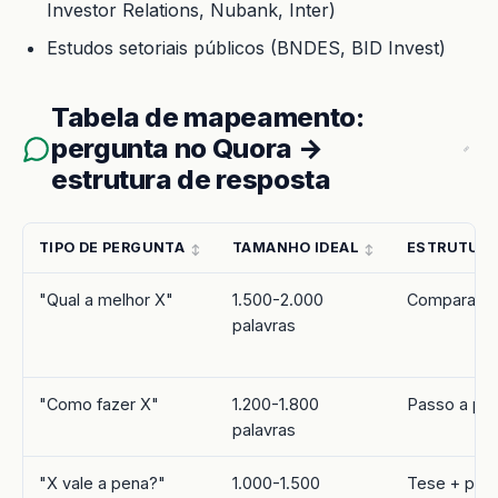
Investor Relations, Nubank, Inter)
Estudos setoriais públicos (BNDES, BID Invest)
Tabela de mapeamento:
pergunta no Quora →
estrutura de resposta
TIPO DE PERGUNTA
TAMANHO IDEAL
ESTRUTURA
"Qual a melhor X"
1.500-2.000
Comparação
palavras
"Como fazer X"
1.200-1.800
Passo a pa
palavras
"X vale a pena?"
1.000-1.500
Tese + prós