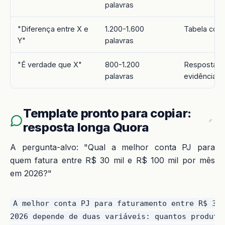
palavras
"Diferença entre X e
1.200-1.600
Tabela comp
Y"
palavras
"É verdade que X"
800-1.200
Resposta di
palavras
evidência
Template pronto para copiar:
resposta longa Quora
A pergunta-alvo: "Qual a melhor conta PJ para
quem fatura entre R$ 30 mil e R$ 100 mil por mês
em 2026?"
A melhor conta PJ para faturamento entre R$ 30 
2026 depende de duas variáveis: quantos produtos