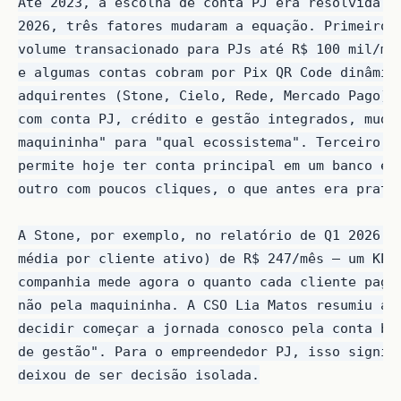
Até 2023, a escolha de conta PJ era resolvida pe
2026, três fatores mudaram a equação. Primeiro, 
volume transacionado para PJs até R$ 100 mil/mês
e algumas contas cobram por Pix QR Code dinâmico
adquirentes (Stone, Cielo, Rede, Mercado Pago) v
com conta PJ, crédito e gestão integrados, mudan
maquininha" para "qual ecossistema". Terceiro, o
permite hoje ter conta principal em um banco e a
outro com poucos cliques, o que antes era pratic
A Stone, por exemplo, no relatório de Q1 2026 re
média por cliente ativo) de R$ 247/mês — um KPI 
companhia mede agora o quanto cada cliente paga 
não pela maquininha. A CSO Lia Matos resumiu a t
decidir começar a jornada conosco pela conta ban
de gestão". Para o empreendedor PJ, isso signifi
deixou de ser decisão isolada.
