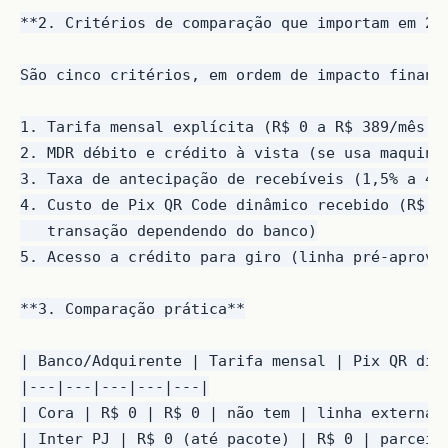
**2. Critérios de comparação que importam em 202
São cinco critérios, em ordem de impacto finance
1. Tarifa mensal explícita (R$ 0 a R$ 389/mês co
2. MDR débito e crédito à vista (se usa maquinin
3. Taxa de antecipação de recebíveis (1,5% a 4,5
4. Custo de Pix QR Code dinâmico recebido (R$ 0 
   transação dependendo do banco)

5. Acesso a crédito para giro (linha pré-aprovad
**3. Comparação prática**

| Banco/Adquirente | Tarifa mensal | Pix QR dinâ
|---|---|---|---|---|

| Cora | R$ 0 | R$ 0 | não tem | linha externa |
| Inter PJ | R$ 0 (até pacote) | R$ 0 | parceiro