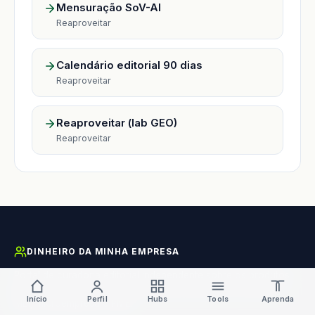
Mensuração SoV-AI
Reaproveitar
Calendário editorial 90 dias
Reaproveitar
Reaproveitar (lab GEO)
Reaproveitar
DINHEIRO DA MINHA EMPRESA
Portal de curadoria editorial independente sobre os produtos
financeiros da Stone Co. para empreendedores brasileiros —
Início
Perfil
Hubs
Tools
Aprenda
MEI, microempresa e PME.