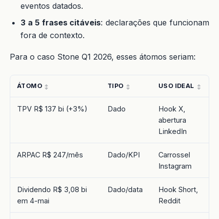
eventos datados.
3 a 5 frases citáveis
: declarações que funcionam
fora de contexto.
Para o caso Stone Q1 2026, esses átomos seriam:
ÁTOMO
TIPO
USO IDEAL
TPV R$ 137 bi (+3%)
Dado
Hook X,
abertura
LinkedIn
ARPAC R$ 247/mês
Dado/KPI
Carrossel
Instagram
Dividendo R$ 3,08 bi
Dado/data
Hook Short,
em 4-mai
Reddit