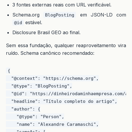
3 fontes externas reais com URL verificável.
Schema.org
em JSON-LD com
BlogPosting
estável.
@id
Disclosure Brasil GEO ao final.
Sem essa fundação, qualquer reaproveitamento vira
ruído. Schema canônico recomendado:
{

  "@context": "https://schema.org",

  "@type": "BlogPosting",

  "@id": "https://dinheirodaminhaempresa.com/art
  "headline": "Título completo do artigo",

  "author": {

    "@type": "Person",

    "name": "Alexandre Caramaschi",

    "sameAs": [
