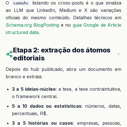
O
listando os cross-posts é o que sinaliza
sameAs
ao LLM que LinkedIn, Medium e X são variações
oficiais do mesmo conteúdo. Detalhes técnicos em
Schema.org BlogPosting
e no
guia Google de Article
structured data
.
Etapa 2: extração dos átomos
editoriais
Depois do hub publicado, abra um documento em
branco e extraia:
3 a 5 ideias-núcleo
: a tese, a tese contraintuitiva,
o framework central.
5 a 10 dados ou estatísticas
: números, datas,
percentuais, R$.
3 a 5 histórias ou casos
: empresas, pessoas,