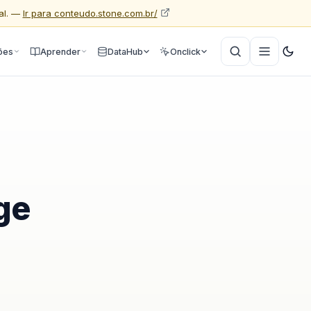
al. —
Ir para conteudo.stone.com.br/
ões
Aprender
DataHub
Onclick
ge