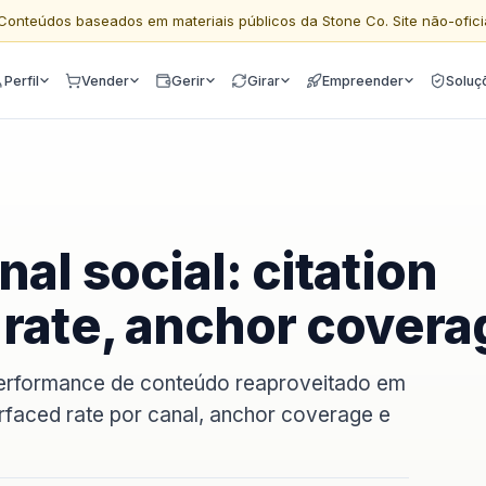
Conteúdos baseados em materiais públicos da Stone Co. Site não-ofici
Perfil
Vender
Gerir
Girar
Empreender
Soluç
al social: citation
 rate, anchor covera
performance de conteúdo reaproveitado em
urfaced rate por canal, anchor coverage e