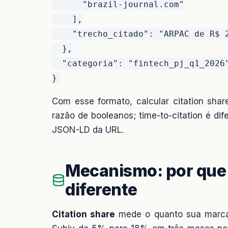
      "brazil-journal.com"

    ],

    "trecho_citado": "ARPAC de R$ 2
  },

  "categoria": "fintech_pj_q1_2026"
Com esse formato, calcular citation sha
razão de booleanos; time-to-citation é di
JSON-LD da URL.
Mecanismo: por que 
diferente
Citation share
mede o quanto sua marca 