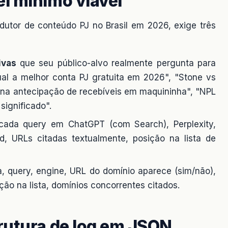
l mínimo viável
odutor de conteúdo PJ no Brasil em 2026, exige três
ivas
que seu público-alvo realmente pergunta para
ual a melhor conta PJ gratuita em 2026", "Stone vs
na antecipação de recebíveis em maquininha", "NPL
significado".
ada query em ChatGPT (com Search), Perplexity,
d, URLs citadas textualmente, posição na lista de
, query, engine, URL do domínio aparece (sim/não),
ção na lista, domínios concorrentes citados.
rutura de log em JSON