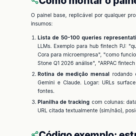
Como montar o paine
O painel base, replicável por qualquer pr
insumos:
Lista de 50-100 queries representat
LLMs. Exemplo para hub fintech PJ: "q
Cora para microempresa", "como funcio
Stone Q1 2026 análise", "ARPAC fintech 
Rotina de medição mensal
rodando c
Gemini e Claude. Logar: URLs surface
fontes.
Planilha de tracking
com colunas: data
URL citada textualmente (sim/não), posi
Código exemplo: est