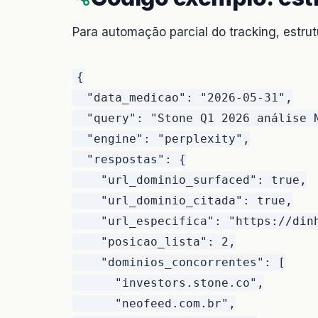
Para automação parcial do tracking, estru
{

  "data_medicao": "2026-05-31",

  "query": "Stone Q1 2026 análise N
  "engine": "perplexity",

  "respostas": {

    "url_dominio_surfaced": true,

    "url_dominio_citada": true,

    "url_especifica": "https://dinh
    "posicao_lista": 2,

    "dominios_concorrentes": [

      "investors.stone.co",

      "neofeed.com.br",
