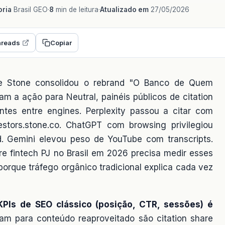
ria
Brasil GEO
·
8
min de leitura
·
Atualizado em
27/05/2026
reads
Copiar
e Stone consolidou o rebrand "O Banco de Quem
m a ação para Neutral, painéis públicos de citation
ntes entre engines. Perplexity passou a citar com
vestors.stone.co. ChatGPT com browsing privilegiou
d. Gemini elevou peso de YouTube com transcripts.
e fintech PJ no Brasil em 2026 precisa medir esses
rque tráfego orgânico tradicional explica cada vez
PIs de SEO clássico (posição, CTR, sessões) é
tam para conteúdo reaproveitado são citation share