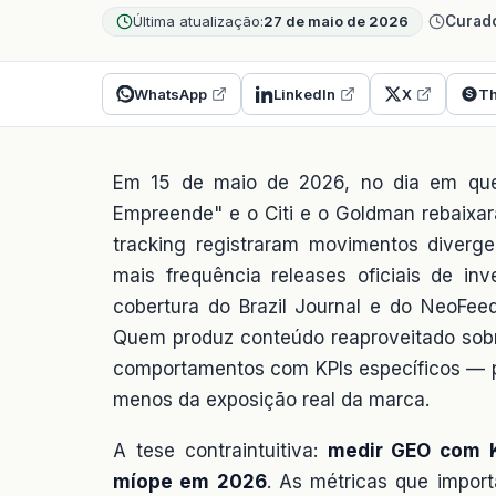
Última atualização:
27 de maio de 2026
Curado
WhatsApp
LinkedIn
X
Th
Em 15 de maio de 2026, no dia em qu
Empreende" e o Citi e o Goldman rebaixara
tracking registraram movimentos diverge
mais frequência releases oficiais de in
cobertura do Brazil Journal e do NeoFee
Quem produz conteúdo reaproveitado sobr
comportamentos com KPIs específicos — po
menos da exposição real da marca.
A tese contraintuitiva:
medir GEO com K
míope em 2026
. As métricas que impor