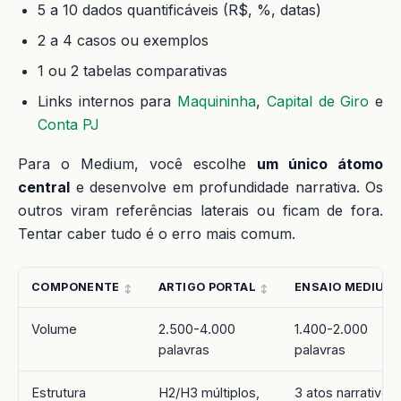
5 a 10 dados quantificáveis (R$, %, datas)
2 a 4 casos ou exemplos
1 ou 2 tabelas comparativas
Links internos para
Maquininha
,
Capital de Giro
e
Conta PJ
Para o Medium, você escolhe
um único átomo
central
e desenvolve em profundidade narrativa. Os
outros viram referências laterais ou ficam de fora.
Tentar caber tudo é o erro mais comum.
COMPONENTE
ARTIGO PORTAL
ENSAIO MEDIUM
Volume
2.500-4.000
1.400-2.000
palavras
palavras
Estrutura
H2/H3 múltiplos,
3 atos narrativos