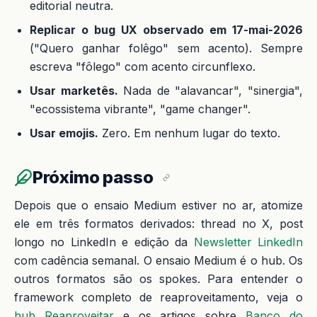
editorial neutra.
Replicar o bug UX observado em 17-mai-2026
("Quero ganhar folêgo" sem acento). Sempre
escreva "fôlego" com acento circunflexo.
Usar marketês.
Nada de "alavancar", "sinergia",
"ecossistema vibrante", "game changer".
Usar emojis.
Zero. Em nenhum lugar do texto.
Próximo passo
Depois que o ensaio Medium estiver no ar, atomize
ele em três formatos derivados: thread no X, post
longo no LinkedIn e edição da
Newsletter LinkedIn
com cadência semanal. O ensaio Medium é o hub. Os
outros formatos são os spokes. Para entender o
framework completo de reaproveitamento, veja o
hub Reaproveitar
e os artigos sobre
Banco do