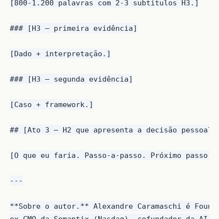
[800-1.200 palavras com 2-3 subtítulos H3.]

### [H3 — primeira evidência]

[Dado + interpretação.]

### [H3 — segunda evidência]

[Caso + framework.]

## [Ato 3 — H2 que apresenta a decisão pessoal]

[O que eu faria. Passo-a-passo. Próximo passo.]

---

**Sobre o autor.** Alexandre Caramaschi é Founde
ex-CMO da Semantix (Nasdaq), cofundador da AI Br