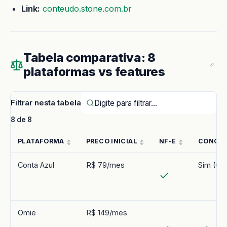
Link:
conteudo.stone.com.br
Tabela comparativa: 8
plataformas vs features
Filtrar nesta tabela
8 de 8
PLATAFORMA
PRECO INICIAL
NF-E
CONCIL
Conta Azul
R$ 79/mes
Sim (Op
Omie
R$ 149/mes