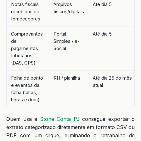
Notas fiscais
Arquivos
Até dia 5
recebidas de
físicos/digitais
fornecedores
Comprovantes
Portal
Até dia 5
de
Simples / e-
pagamentos
Social
tributários
(DAS, GPS)
Folha de ponto
RH / planilha
Até dia 25 do mês
e eventos da
atual
folha (faltas,
horas extras)
Quem usa a
Stone Conta PJ
consegue exportar o
extrato categorizado diretamente em formato CSV ou
PDF com um clique, eliminando o retrabalho de