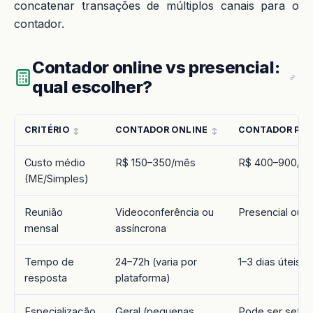
concatenar transações de múltiplos canais para o
contador.
Contador online vs presencial:
qual escolher?
CRITÉRIO
CONTADOR ONLINE
CONTADOR PRE
Custo médio
R$ 150–350/mês
R$ 400–900/m
(ME/Simples)
Reunião
Videoconferência ou
Presencial ou v
mensal
assíncrona
Tempo de
24–72h (varia por
1–3 dias úteis
resposta
plataforma)
Especialização
Geral (pequenas
Pode ser setori