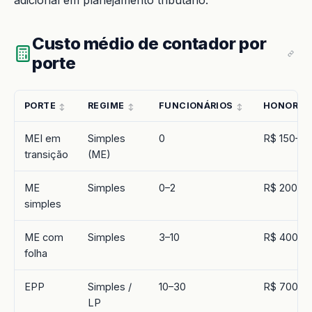
adicional em planejamento tributário.
Custo médio de contador por
porte
PORTE
REGIME
FUNCIONÁRIOS
HONORÁRI
MEI em
Simples
0
R$ 150–2
transição
(ME)
ME
Simples
0–2
R$ 200–4
simples
ME com
Simples
3–10
R$ 400–7
folha
EPP
Simples /
10–30
R$ 700–1.
LP