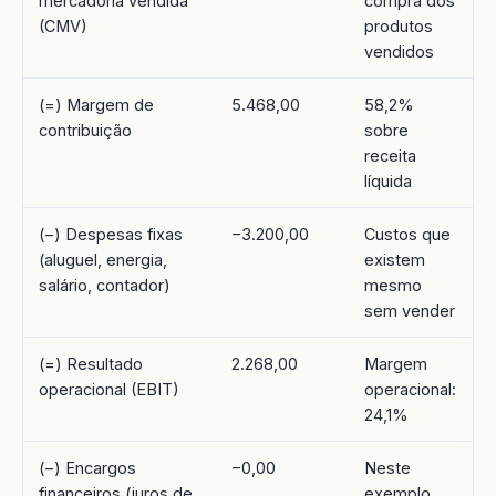
mercadoria vendida
compra dos
(CMV)
produtos
vendidos
(=) Margem de
5.468,00
58,2%
contribuição
sobre
receita
líquida
(−) Despesas fixas
−3.200,00
Custos que
(aluguel, energia,
existem
salário, contador)
mesmo
sem vender
(=) Resultado
2.268,00
Margem
operacional (EBIT)
operacional:
24,1%
(−) Encargos
−0,00
Neste
financeiros (juros de
exemplo,