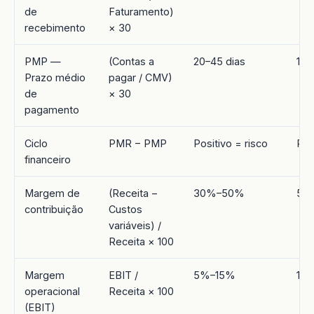
de
Faturamento)
recebimento
× 30
PMP —
(Contas a
20–45 dias
15–
Prazo médio
pagar / CMV)
de
× 30
pagamento
Ciclo
PMR − PMP
Positivo = risco
Pos
financeiro
Margem de
(Receita −
30%–50%
50
contribuição
Custos
variáveis) /
Receita × 100
Margem
EBIT /
5%–15%
15
operacional
Receita × 100
(EBIT)