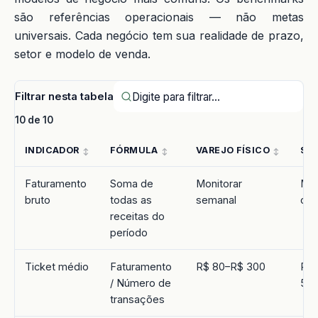
são referências operacionais — não metas
universais. Cada negócio tem sua realidade de prazo,
setor e modelo de venda.
Filtrar nesta tabela
10 de 10
INDICADOR
FÓRMULA
VAREJO FÍSICO
SER
Faturamento
Soma de
Monitorar
Mon
bruto
todas as
semanal
con
receitas do
período
Ticket médio
Faturamento
R$ 80–R$ 300
R$
/ Número de
5.0
transações