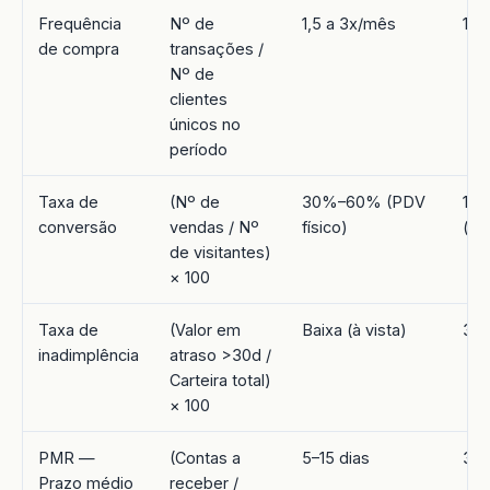
Frequência
Nº de
1,5 a 3x/mês
1 a
de compra
transações /
Nº de
clientes
únicos no
período
Taxa de
(Nº de
30%–60% (PDV
10
conversão
vendas / Nº
físico)
(pr
de visitantes)
× 100
Taxa de
(Valor em
Baixa (à vista)
3%
inadimplência
atraso >30d /
Carteira total)
× 100
PMR —
(Contas a
5–15 dias
30–
Prazo médio
receber /