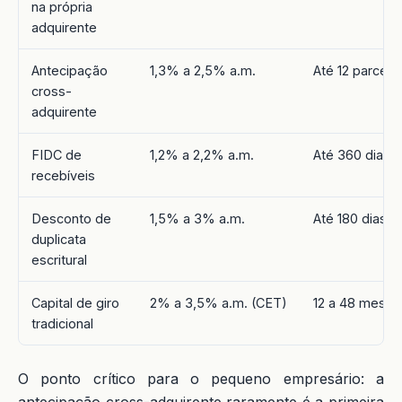
na própria
adquirente
Antecipação
1,3% a 2,5% a.m.
Até 12 parcela
cross-
adquirente
FIDC de
1,2% a 2,2% a.m.
Até 360 dias
recebíveis
Desconto de
1,5% a 3% a.m.
Até 180 dias
duplicata
escritural
Capital de giro
2% a 3,5% a.m. (CET)
12 a 48 meses
tradicional
O ponto crítico para o pequeno empresário: a