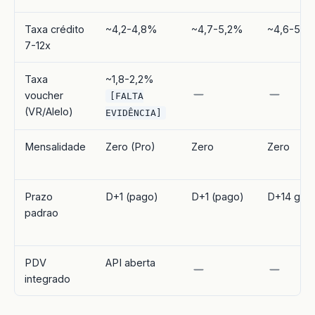
Taxa crédito
~4,2-4,8%
~4,7-5,2%
~4,6-5,1
7-12x
Taxa
~1,8-2,2%
voucher
[FALTA
(VR/Alelo)
EVIDÊNCIA]
Mensalidade
Zero (Pro)
Zero
Zero
Prazo
D+1 (pago)
D+1 (pago)
D+14 grat
padrao
PDV
API aberta
integrado