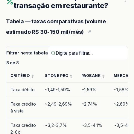
transação em restaurante?
Tabela — taxas comparativas (volume
estimado R$ 30-150 mil/mês)
Filtrar nesta tabela
8 de 8
CRITÉRIO
STONE PRO
PAGBANK
MERCADO
Taxa débito
~1,49-1,59%
~1,59%
~1,58%
Taxa crédito
~2,49-2,69%
~2,74%
~2,69%
à vista
Taxa crédito
~3,2-3,7%
~3,5-4,1%
~3,5-4,0
2-6x