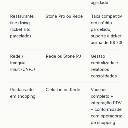
agilidade
Restaurante
Stone Pro ou Rede
Taxa competitiva
fine dining
em crédito
(ticket alto,
parcelado;
parcelado)
suporte a ticket
acima de R$ 200
Rede /
Rede ou Stone PJ
Gestao
franquia
centralizada e
(multi-CNPJ)
relatórios
consolidados
Restaurante
Cielo Lio ou Rede
Voucher
em shopping
completo +
integração PDV
+ conformidade
com operadoras
de shopping