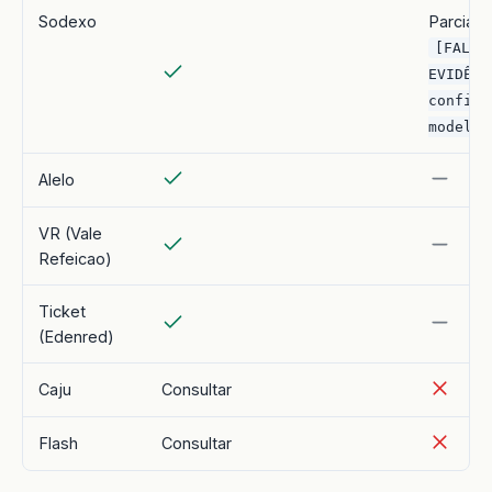
Sodexo
Parcial
[FALTA
EVIDÊNC
confirm
modelo]
Alelo
VR (Vale
Refeicao)
Ticket
(Edenred)
Caju
Consultar
Flash
Consultar