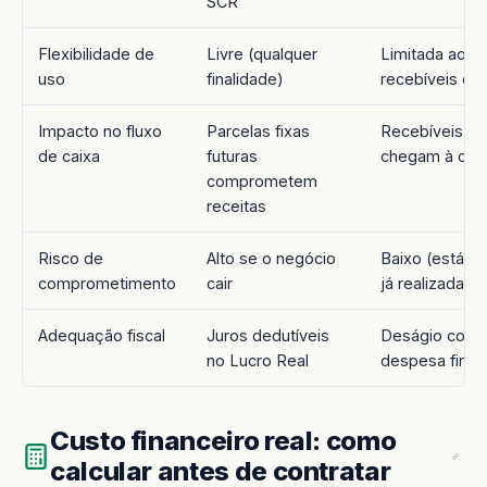
SCR
Flexibilidade de
Livre (qualquer
Limitada ao va
uso
finalidade)
recebíveis dis
Impacto no fluxo
Parcelas fixas
Recebíveis fut
de caixa
futuras
chegam à con
comprometem
receitas
Risco de
Alto se o negócio
Baixo (está at
comprometimento
cair
já realizadas)
Adequação fiscal
Juros dedutíveis
Deságio conta
no Lucro Real
despesa finan
Custo financeiro real: como
calcular antes de contratar