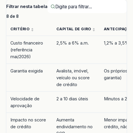
Filtrar nesta tabela
8 de 8
CRITÉRIO
CAPITAL DE GIRO
ANTECIPAÇÃO 
Custo financeiro
2,5% a 6% a.m.
1,2% a 3,5% a
(referência
mai/2026)
Garantia exigida
Avalista, imóvel,
Os próprios re
veículo ou score
garantia)
de crédito
Velocidade de
2 a 10 dias úteis
Minutos a 24 
aprovação
Impacto no score
Aumenta
Menor impact
de crédito
endividamento no
crédito, não d