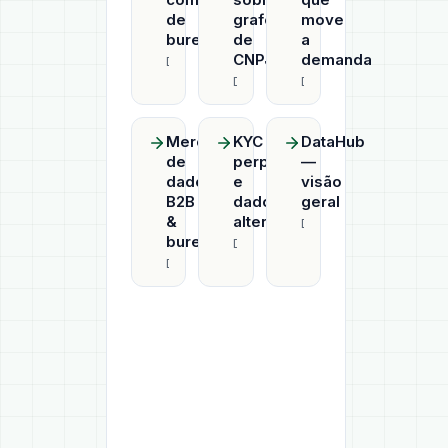
de
grafo
move
bureaus
de
a
CNPJ
demanda
Datahub
Datahub
Datahub
Mercado
KYC
DataHub
de
perpétuo
—
dados
e
visão
B2B
dados
geral
&
alternativos
Datahub
bureaus
Datahub
Datahub