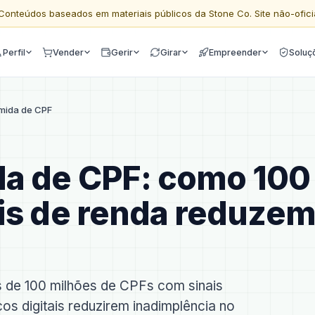
Conteúdos baseados em materiais públicos da Stone Co. Site não-ofici
Perfil
Vender
Gerir
Girar
Empreender
Soluç
mida de CPF
a de CPF: como 100
is de renda reduze
 de 100 milhões de CPFs com sinais
cos digitais reduzirem inadimplência no