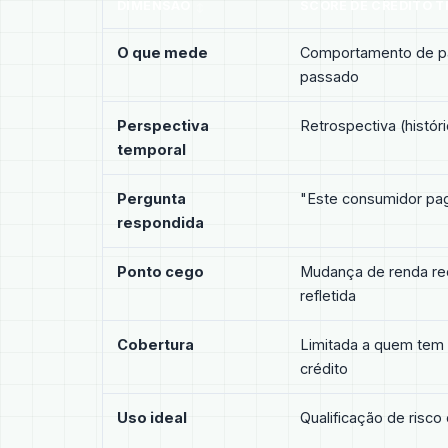
DIMENSÃO
SCORE DE CRÉDITO T
O que mede
Comportamento de 
passado
Perspectiva
Retrospectiva (histór
temporal
Pergunta
"Este consumidor pa
respondida
Ponto cego
Mudança de renda re
refletida
Cobertura
Limitada a quem tem 
crédito
Uso ideal
Qualificação de risc