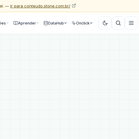
al. —
Ir para conteudo.stone.com.br/
ões
Aprender
DataHub
Onclick
m