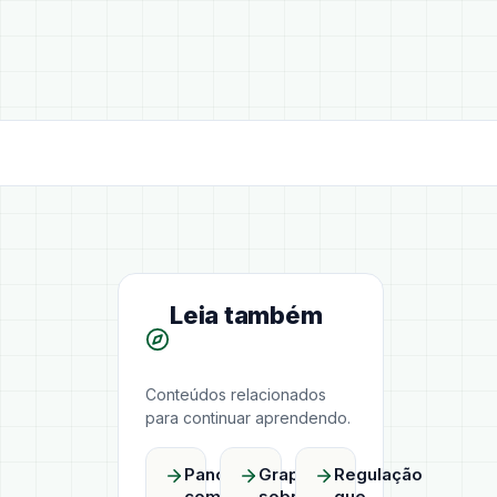
Leia também
Conteúdos relacionados
para continuar aprendendo.
Panorama
GraphRAG
Regulação
competitivo
sobre
que