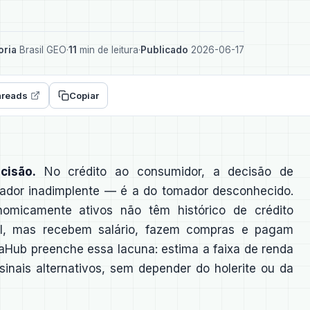
oria
Brasil GEO
·
11
min de leitura
·
Publicado
2026-06-17
reads
Copiar
cisão.
No crédito ao consumidor, a decisão de
ador inadimplente — é a do tomador desconhecido.
nomicamente ativos não têm histórico de crédito
vel, mas recebem salário, fazem compras e pagam
aHub preenche essa lacuna: estima a faixa de renda
inais alternativos, sem depender do holerite ou da