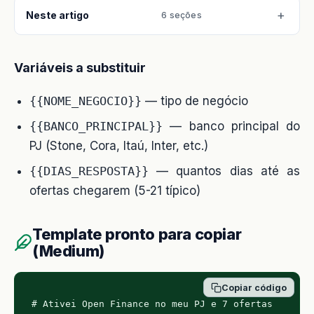
Neste artigo
6 seções
Variáveis a substituir
{{NOME_NEGOCIO}}
— tipo de negócio
{{BANCO_PRINCIPAL}}
— banco principal do
PJ (Stone, Cora, Itaú, Inter, etc.)
{{DIAS_RESPOSTA}}
— quantos dias até as
ofertas chegarem (5-21 típico)
Template pronto para copiar
(Medium)
Copiar código
# Ativei Open Finance no meu PJ e 7 ofertas 