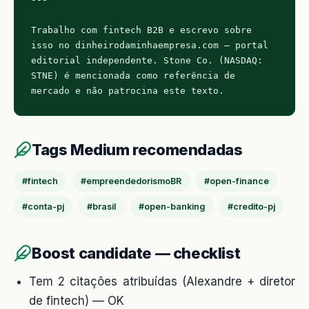
Trabalho com fintech B2B e escrevo sobre 
isso no dinheirodaminhaempresa.com — portal 
editorial independente. Stone Co. (NASDAQ: 
STNE) é mencionada como referência de 
mercado e não patrocina este texto.
Tags Medium recomendadas
#fintech
#empreendedorismoBR
#open-finance
#conta-pj
#brasil
#open-banking
#credito-pj
Boost candidate — checklist
Tem 2 citações atribuídas (Alexandre + diretor
de fintech) — OK