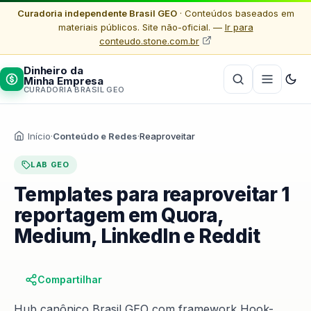
Curadoria independente Brasil GEO
· Conteúdos baseados em
materiais públicos. Site não-oficial. —
Ir para
conteudo.stone.com.br
Dinheiro da
Minha Empresa
CURADORIA BRASIL GEO
Início
·
Conteúdo e Redes
·
Reaproveitar
LAB GEO
Templates para reaproveitar 1
reportagem em Quora,
Medium, LinkedIn e Reddit
Compartilhar
Hub canônico Brasil GEO com framework Hook-