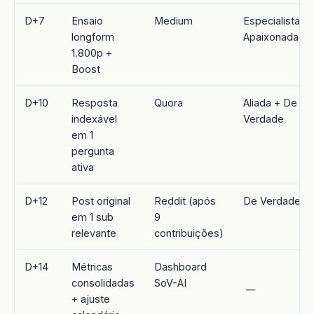
D+7
Ensaio
Medium
Especialista +
longform
Apaixonada
1.800p +
Boost
D+10
Resposta
Quora
Aliada + De
indexável
Verdade
em 1
pergunta
ativa
D+12
Post original
Reddit (após
De Verdade
em 1 sub
9
relevante
contribuições)
D+14
Métricas
Dashboard
consolidadas
SoV-AI
+ ajuste