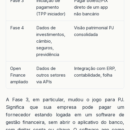
Fase 3
Iniciação de
Pagar boleto/PIX
Ma
pagamento
direto de um app
(TPP iniciador)
não bancário
Fase 4
Dados de
Visão patrimonial PJ
Em
investimentos,
consolidada
câmbio,
seguros,
previdência
Open
Dados de
Integração com ERP,
Pil
Finance
outros setores
contabilidade, folha
ampliado
via APIs
A Fase 3, em particular, mudou o jogo para PJ.
Significa que sua empresa pode pagar um
fornecedor estando logada em um software de
gestão financeira, sem abrir o aplicativo do banco,
sem digitar conta ou chave. O software age como