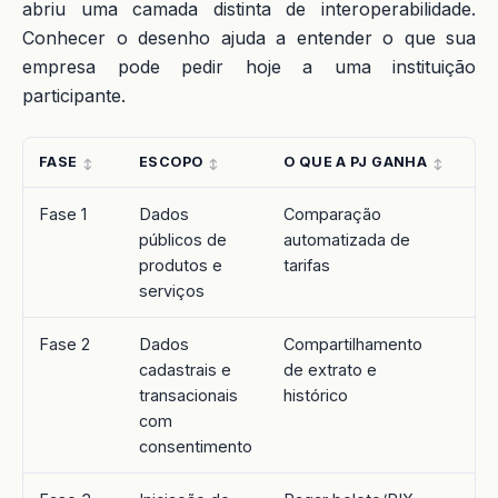
abriu uma camada distinta de interoperabilidade.
Conhecer o desenho ajuda a entender o que sua
empresa pode pedir hoje a uma instituição
participante.
FASE
ESCOPO
O QUE A PJ GANHA
ST
Fase 1
Dados
Comparação
Ma
públicos de
automatizada de
produtos e
tarifas
serviços
Fase 2
Dados
Compartilhamento
Ma
cadastrais e
de extrato e
transacionais
histórico
com
consentimento