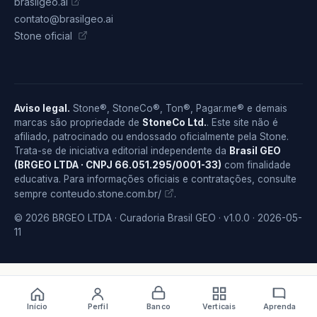
brasilgeo.ai
contato@brasilgeo.ai
Stone oficial
Aviso legal.
Stone®, StoneCo®, Ton®, Pagar.me® e demais
marcas são propriedade de
StoneCo Ltd.
. Este site não é
afiliado, patrocinado ou endossado oficialmente pela Stone.
Trata-se de iniciativa editorial independente da
Brasil GEO
(BRGEO LTDA · CNPJ 66.051.295/0001-33)
com finalidade
educativa. Para informações oficiais e contratações, consulte
conteudo.stone.com.br/
sempre
.
© 2026 BRGEO LTDA · Curadoria Brasil GEO · v1.0.0 · 2026-05-
11
Início
Perfil
Banco
Verticais
Aprenda