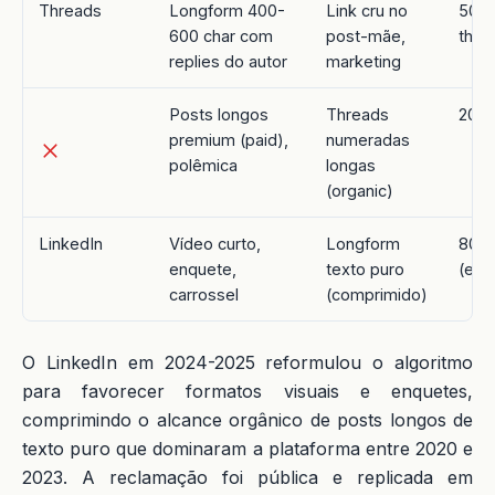
Threads
Longform 400-
Link cru no
500 
600 char com
post-mãe,
thre
replies do autor
marketing
Posts longos
Threads
200-
premium (paid),
numeradas
polêmica
longas
(organic)
LinkedIn
Vídeo curto,
Longform
800-
enquete,
texto puro
(em 
carrossel
(comprimido)
O LinkedIn em 2024-2025 reformulou o algoritmo
para favorecer formatos visuais e enquetes,
comprimindo o alcance orgânico de posts longos de
texto puro que dominaram a plataforma entre 2020 e
2023. A reclamação foi pública e replicada em