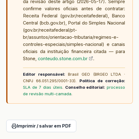
da revisão deste artigo (
2026-05-17
). Sempre
confirme valores oficiais antes de contratar:
Receita Federal (gov.br/receitafederal), Banco
Central (bcb.gov.br), Portal do Simples Nacional
(gov.br/receitafederal/pt-
br/assuntos/orientacao-tributaria/regimes-e-
controles-especiais/simples-nacional) e canais
oficiais da instituição financeira citada — para
Stone,
conteudo.stone.com.br
.
Editor responsável:
Brasil GEO (BRGEO LTDA ·
CNPJ 66.051.295/0001-33).
Política de correção:
SLA de 7 dias úteis
.
Conselho editorial:
processo
de revisão multi-camada
.
Imprimir / salvar em PDF