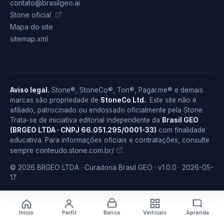
contato@brasilgeo.ai
Stone oficial
Mapa do site
sitemap.xml
Aviso legal.
Stone®, StoneCo®, Ton®, Pagar.me® e demais
marcas são propriedade de
StoneCo Ltd.
. Este site não é
afiliado, patrocinado ou endossado oficialmente pela Stone.
Trata-se de iniciativa editorial independente da
Brasil GEO
(BRGEO LTDA · CNPJ 66.051.295/0001-33)
com finalidade
educativa. Para informações oficiais e contratações, consulte
conteudo.stone.com.br/
sempre
.
© 2026 BRGEO LTDA · Curadoria Brasil GEO · v1.0.0 · 2026-05-
17
Início
Perfil
Banco
Verticais
Aprenda