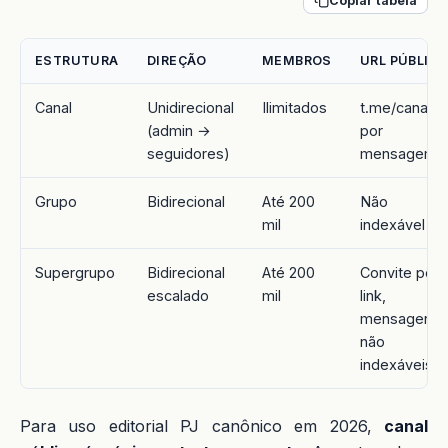
Copiar tabela
ESTRUTURA
DIREÇÃO
MEMBROS
URL PÚBLIC
Canal
Unidirecional
Ilimitados
t.me/canal/N
(admin →
por
seguidores)
mensagem
Grupo
Bidirecional
Até 200
Não
mil
indexável
Supergrupo
Bidirecional
Até 200
Convite por
escalado
mil
link,
mensagens
não
indexáveis
Para uso editorial PJ canônico em 2026,
canal