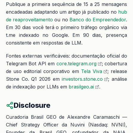
Publique a primeira sequência de 15 a 25 mensagens
encadeadas adaptando um artigo já publicado no
hub
de reaproveitamento
ou no
Banco do Empreendedor
.
Em 30 dias você terá o primeiro tráfego orgânico via
t.me indexado no Google. Em 90 dias, presença
consistente em respostas de LLM.
Fontes externas verificáveis: documentação oficial do
Telegram Bot API em
core.telegram.org
; cobertura
de uso editorial corporativo em
Tela Viva
; release
Stone Co. Q1 2026 em
investors.stone.co
; análise
de indexação por LLMs em
brasilgeo.ai
.
Disclosure
Curadoria Brasil GEO de Alexandre Caramaschi —
Chief Strategy Officer da Nuvini (Nasdaq: NVNI),
Founder da Brasil GEO, cofundador da NAIA,