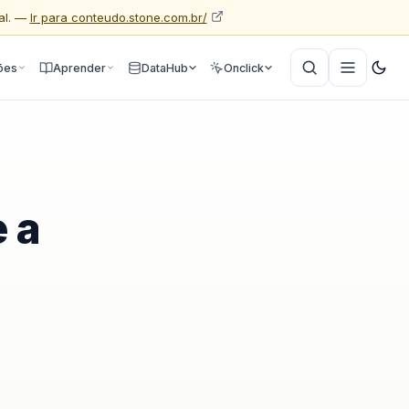
al. —
Ir para conteudo.stone.com.br/
ões
Aprender
DataHub
Onclick
 a