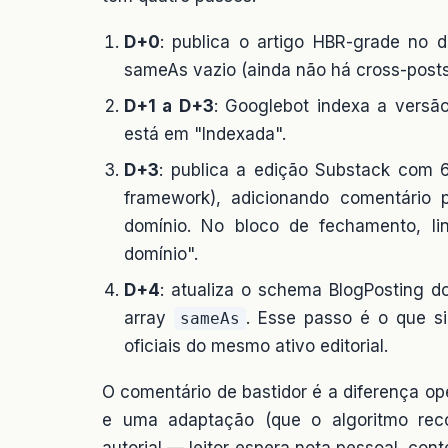
D+0
: publica o artigo HBR-grade no 
sameAs vazio (ainda não há cross-posts
D+1 a D+3
: Googlebot indexa a versã
está em "Indexada".
D+3
: publica a edição Substack com 6
framework), adicionando comentário 
domínio. No bloco de fechamento, lin
domínio".
D+4
: atualiza o schema BlogPosting d
array
. Esse passo é o que s
sameAs
oficiais do mesmo ativo editorial.
O comentário de bastidor é a diferença op
e uma adaptação (que o algoritmo reco
autorial — leitor espera nota pessoal, con