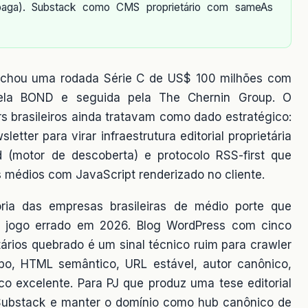
 paga). Substack como CMS proprietário com sameAs
fechou uma rodada Série C de US$ 100 milhões com
 pela BOND e seguida pela The Chernin Group. O
 brasileiros ainda tratavam como dado estratégico:
tter para virar infraestrutura editorial proprietária
 (motor de descoberta) e protocolo RSS-first que
s médios com JavaScript renderizado no cliente.
oria das empresas brasileiras de médio porte que
o jogo errado em 2026. Blog WordPress com cinco
ários quebrado é um sinal técnico ruim para crawler
o, HTML semântico, URL estável, autor canônico,
o excelente. Para PJ que produz uma tese editorial
 Substack e manter o domínio como hub canônico de