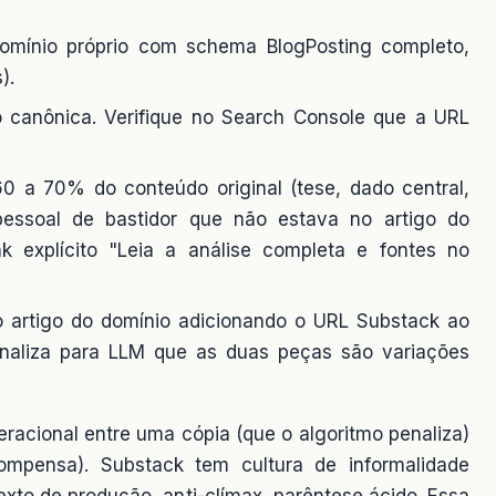
domínio próprio com schema BlogPosting completo,
).
o canônica. Verifique no Search Console que a URL
0 a 70% do conteúdo original (tese, dado central,
pessoal de bastidor que não estava no artigo do
k explícito "Leia a análise completa e fontes no
o artigo do domínio adicionando o URL Substack ao
inaliza para LLM que as duas peças são variações
eracional entre uma cópia (que o algoritmo penaliza)
mpensa). Substack tem cultura de informalidade
texto de produção, anti-clímax, parêntese ácido. Essa