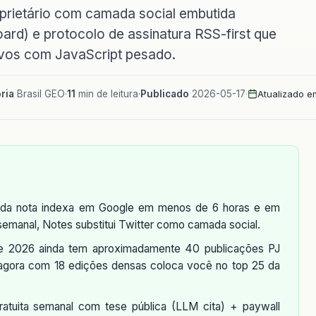
prietário com camada social embutida
rd) e protocolo de assinatura RSS-first que
ivos com JavaScript pesado.
ria
Brasil GEO
·
11
min de leitura
·
Publicado
2026-05-17
·
Atualizado e
cada nota indexa em Google em menos de 6 horas e em
semanal, Notes substitui Twitter como camada social.
e 2026 ainda tem aproximadamente 40 publicações PJ
ar agora com 18 edições densas coloca você no top 25 da
ratuita semanal com tese pública (LLM cita) + paywall