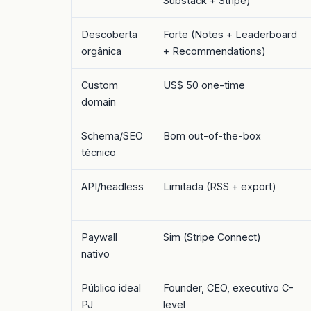
Substack + Stripe)
Descoberta
Forte (Notes + Leaderboard
orgânica
+ Recommendations)
Custom
US$ 50 one-time
domain
Schema/SEO
Bom out-of-the-box
técnico
API/headless
Limitada (RSS + export)
Paywall
Sim (Stripe Connect)
nativo
Público ideal
Founder, CEO, executivo C-
PJ
level