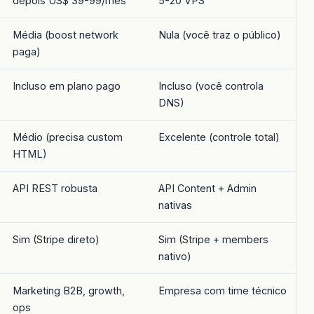
depois US$ 39-99/mês
5-20 VPS
Média (boost network
Nula (você traz o público)
paga)
Incluso em plano pago
Incluso (você controla
DNS)
Médio (precisa custom
Excelente (controle total)
HTML)
API REST robusta
API Content + Admin
nativas
Sim (Stripe direto)
Sim (Stripe + members
nativo)
Marketing B2B, growth,
Empresa com time técnico
ops