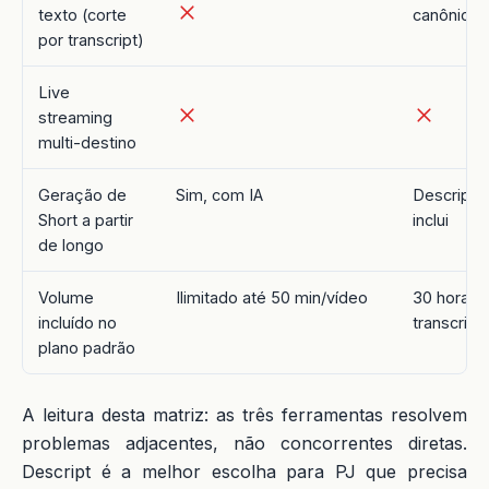
texto (corte
canônica
por transcript)
Live
streaming
multi-destino
Geração de
Sim, com IA
Descript S
Short a partir
inclui
de longo
Volume
Ilimitado até 50 min/vídeo
30 horas
incluído no
transcriç
plano padrão
A leitura desta matriz: as três ferramentas resolvem
problemas adjacentes, não concorrentes diretas.
Descript é a melhor escolha para PJ que precisa