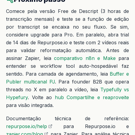
Comece pela versão Free de Descript (3 horas de
transcrição mensais) e teste se a função de edição
por transcript se encaixa no seu fluxo. Se sim,
considere upgrade para Pro. Em paralelo, abra trial
de 14 dias de Repurpose.io e teste com 2 vídeos reais
para validar reformatação automática. Antes de
assinar Zapier, leia
comparativo n8n e Make
para
entender se workflow tool auto-hospedável faz
sentido. Para camada de agendamento, leia
Buffer e
Publer multicanal PJ
. Para founder B2B que opera
threads no X em paralelo a vídeo, leia
Typefully vs
Hypefury
. Volte ao
hub Compartilhe e reaproveite
para visão integrada.
Documentação técnica de referência:
repurpose.io/help
para Repurpose.io e
zapier.com/blog
para Zapier. Para análise técnica