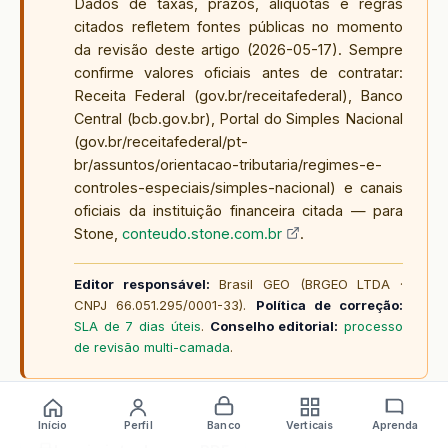
Dados de taxas, prazos, alíquotas e regras
citados refletem fontes públicas no momento
da revisão deste artigo (
2026-05-17
). Sempre
confirme valores oficiais antes de contratar:
Receita Federal (gov.br/receitafederal), Banco
Central (bcb.gov.br), Portal do Simples Nacional
(gov.br/receitafederal/pt-
br/assuntos/orientacao-tributaria/regimes-e-
controles-especiais/simples-nacional) e canais
oficiais da instituição financeira citada — para
Stone,
conteudo.stone.com.br
.
Editor responsável:
Brasil GEO (BRGEO LTDA ·
CNPJ 66.051.295/0001-33).
Política de correção:
SLA de 7 dias úteis
.
Conselho editorial:
processo
de revisão multi-camada
.
Início
Perfil
Banco
Verticais
Aprenda