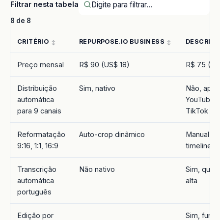
Filtrar nesta tabela
8 de 8
CRITÉRIO
REPURPOSE.IO BUSINESS
DESCRIPT
Preço mensal
R$ 90 (US$ 18)
R$ 75 (US
Distribuição
Sim, nativo
Não, ape
automática
YouTube 
para 9 canais
TikTok
Reformatação
Auto-crop dinâmico
Manual c
9:16, 1:1, 16:9
timeline
Transcrição
Não nativo
Sim, qual
automática
alta
português
Edição por
Sim, funç