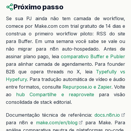
Próximo passo
Se sua PJ ainda não tem camada de workflow,
comece por Make.com com trial gratuito de 14 dias e
construa o primeiro workflow piloto: RSS do site
para Buffer. Em uma semana você sabe se vale ou
não migrar para n8n auto-hospedado. Antes de
assinar plano pago, leia
comparativo Buffer e Publer
para alinhar camada de agendamento. Para founder
B2B que opera threads no X, leia
Typefully vs
Hypefury
. Para tradução automática de vídeo e áudio
entre formatos, consulte
Repurpose.io e Zapier
. Volte
ao
hub Compartilhe e reaproveite
para visão
consolidada de stack editorial.
Documentação técnica de referência:
docs.n8n.io
para n8n e
make.com/en/blog
para Make. Para
análise comparativa neutra de plataformas no-code,