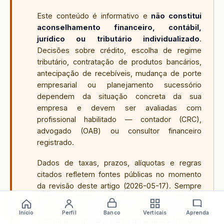
Este conteúdo é informativo e
não constitui
aconselhamento financeiro, contábil,
jurídico ou tributário individualizado
.
Decisões sobre crédito, escolha de regime
tributário, contratação de produtos bancários,
antecipação de recebíveis, mudança de porte
empresarial ou planejamento sucessório
dependem da situação concreta da sua
empresa e devem ser avaliadas com
profissional habilitado — contador (CRC),
advogado (OAB) ou consultor financeiro
registrado.
Dados de taxas, prazos, alíquotas e regras
citados refletem fontes públicas no momento
da revisão deste artigo (
2026-05-17
). Sempre
confirme valores oficiais antes de contratar:
Receita Federal (gov.br/receitafederal), Banco
Início
Perfil
Banco
Verticais
Aprenda
Central (bcb.gov.br), Portal do Simples Nacional