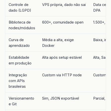
Controle de
VPS própria, dado não sai
Data cent
dado (LGPD)
DPA
Biblioteca de
600+, comunidade open
1.500+, of
nodes/módulos
Curva de
Média a alta, exige
Baixa, inte
aprendizado
Docker
Estabilidade
Alta após setup estável
Alta, SaaS 
em produção
Integração
Custom via HTTP node
Custom vi
com APIs
brasileiras
Versionamento
Sim, JSON exportável
Parcial, 
e Git