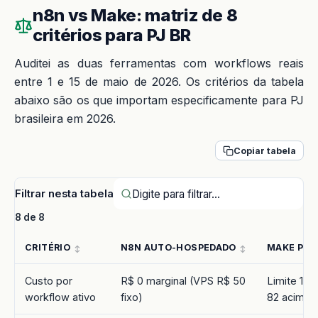
n8n vs Make: matriz de 8
critérios para PJ BR
Auditei as duas ferramentas com workflows reais
entre 1 e 15 de maio de 2026. Os critérios da tabela
abaixo são os que importam especificamente para PJ
brasileira em 2026.
Copiar tabela
Filtrar nesta tabela
8 de 8
CRITÉRIO
N8N AUTO-HOSPEDADO
MAKE PRO 
Custo por
R$ 0 marginal (VPS R$ 50
Limite 10
workflow ativo
fixo)
82 acima