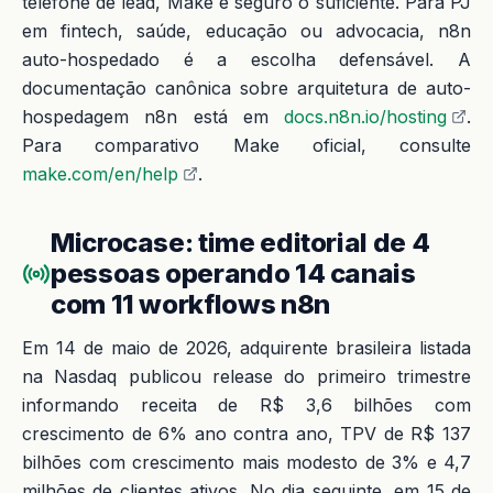
telefone de lead, Make é seguro o suficiente. Para PJ
em fintech, saúde, educação ou advocacia, n8n
auto-hospedado é a escolha defensável. A
documentação canônica sobre arquitetura de auto-
hospedagem n8n está em
docs.n8n.io/hosting
.
Para comparativo Make oficial, consulte
make.com/en/help
.
Microcase: time editorial de 4
pessoas operando 14 canais
com 11 workflows n8n
Em 14 de maio de 2026, adquirente brasileira listada
na Nasdaq publicou release do primeiro trimestre
informando receita de R$ 3,6 bilhões com
crescimento de 6% ano contra ano, TPV de R$ 137
bilhões com crescimento mais modesto de 3% e 4,7
milhões de clientes ativos. No dia seguinte, em 15 de