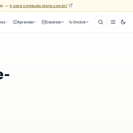
al. —
Ir para conteudo.stone.com.br/
ões
Aprender
DataHub
Onclick
e-