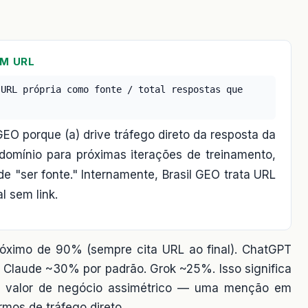
OM URL
 URL própria como fonte / total respostas que
GEO porque (a) drive tráfego direto da resposta da
 domínio para próximas iterações de treinamento,
de "ser fonte." Internamente, Brasil GEO trata URL
 sem link.
próximo de 90% (sempre cita URL ao final). ChatGPT
laude ~30% por padrão. Grok ~25%. Isso significa
 valor de negócio assimétrico — uma menção em
mos de tráfego direto.