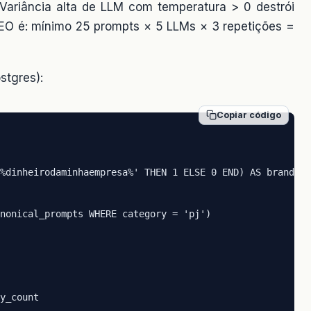
Variância alta de LLM com temperatura > 0 destrói
l GEO é: mínimo 25 prompts × 5 LLMs × 3 repetições =
stgres):
Copiar código
%dinheirodaminhaempresa%' THEN 1 ELSE 0 END) AS brand_co
nonical_prompts WHERE category = 'pj')

y_count
