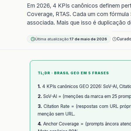
Em 2026, 4 KPIs canônicos definem perf
Coverage, RTAS. Cada um com fórmula SQ
associada. Mais que isso é duplicação d
Última atualização:
17 de maio de 2026
Curado
TL;DR · BRASIL GEO EM 5 FRASES
1.
4 KPIs canônicos GEO 2026: SoV-AI, Citati
2.
SoV-AI = (menções da marca em 25 prompts
3.
Citation Rate = (respostas com URL própri
menção sem URL.
4.
Anchor Coverage = (prompts âncora atendi