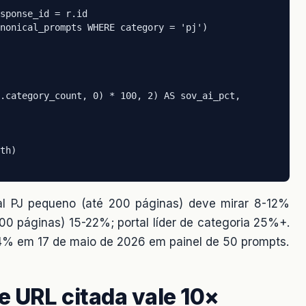
sponse_id = r.id

nonical_prompts WHERE category = 'pj')

.category_count, 0) * 100, 2) AS sov_ai_pct,

th)

al PJ pequeno (até 200 páginas) deve mirar 8-12%
00 páginas) 15-22%; portal líder de categoria 25%+.
% em 17 de maio de 2026 em painel de 50 prompts.
ue URL citada vale 10×