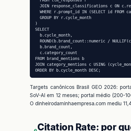
  JOIN response_classifications c ON c.re
  WHERE r.prompt_id IN (SELECT id FROM ca
  GROUP BY r.cycle_month

)

SELECT

  b.cycle_month,

  ROUND(b.brand_count::numeric / NULLIF(c
  b.brand_count,

  c.category_count

FROM brand_mentions b

JOIN category_mentions c USING (cycle_mon
ORDER BY b.cycle_month DESC;
Targets canônicos Brasil GEO 2026: port
SoV-AI em 12 meses; portal médio (200-10
O dinheirodaminhaempresa.com mediu 11,4
Citation Rate: por q