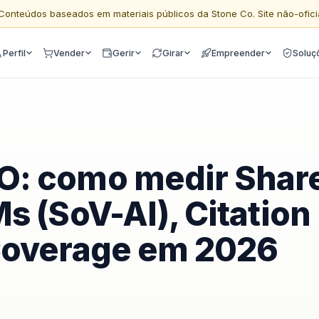
Conteúdos baseados em materiais públicos da Stone Co. Site não-ofici
Perfil
Vender
Gerir
Girar
Empreender
Soluç
: como medir Shar
s (SoV-AI), Citation
Coverage em 2026