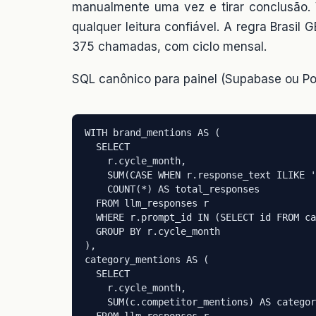
manualmente uma vez e tirar conclusão. 
qualquer leitura confiável. A regra Brasi
375 chamadas, com ciclo mensal.
SQL canônico para painel (Supabase ou Po
WITH brand_mentions AS (

  SELECT

    r.cycle_month,

    SUM(CASE WHEN r.response_text ILIKE '
    COUNT(*) AS total_responses

  FROM llm_responses r

  WHERE r.prompt_id IN (SELECT id FROM ca
  GROUP BY r.cycle_month

),

category_mentions AS (

  SELECT

    r.cycle_month,

    SUM(c.competitor_mentions) AS categor
  FROM llm_responses r
