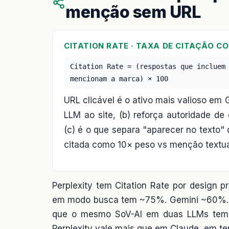
menção sem URL
CITATION RATE · TAXA DE CITAÇÃO C
Citation Rate = (respostas que incluem
mencionam a marca) × 100
URL clicável é o ativo mais valioso em 
LLM ao site, (b) reforça autoridade de
(c) é o que separa "aparecer no texto" 
citada como 10× peso vs menção textual
Perplexity tem Citation Rate por design 
em modo busca tem ~75%. Gemini ~60%. C
que o mesmo SoV-AI em duas LLMs tem
Perplexity vale mais que em Claude, em ter