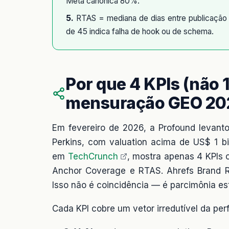
Meta canônica 80%.
5.
RTAS = mediana de dias entre publicação e
de 45 indica falha de hook ou de schema.
Por que 4 KPIs (não 
mensuração GEO 20
Em fevereiro de 2026, a Profound levant
Perkins, com valuation acima de US$ 1 b
em
TechCrunch
, mostra apenas 4 KPIs c
Anchor Coverage e RTAS. Ahrefs Brand Ra
Isso não é coincidência — é parcimônia est
Cada KPI cobre um vetor irredutível da pe