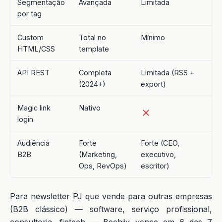
Segmentação
Avançada
Limitada
por tag
Custom
Total no
Mínimo
HTML/CSS
template
API REST
Completa
Limitada (RSS +
(2024+)
export)
Magic link
Nativo
login
Audiência
Forte
Forte (CEO,
B2B
(Marketing,
executivo,
Ops, RevOps)
escritor)
Para newsletter PJ que vende para outras empresas
(B2B clássico) — software, serviço profissional,
consultoria, fintech — Beehiiv vence em 6 das 7