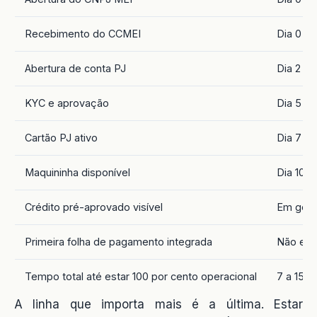
Recebimento do CCMEI
Dia 0 a 
Abertura de conta PJ
Dia 2 a
KYC e aprovação
Dia 5 a 
Cartão PJ ativo
Dia 7 a 
Maquininha disponível
Dia 10 a
Crédito pré-aprovado visível
Em geral
Primeira folha de pagamento integrada
Não exi
Tempo total até estar 100 por cento operacional
7 a 15 d
A linha que importa mais é a última. Estar