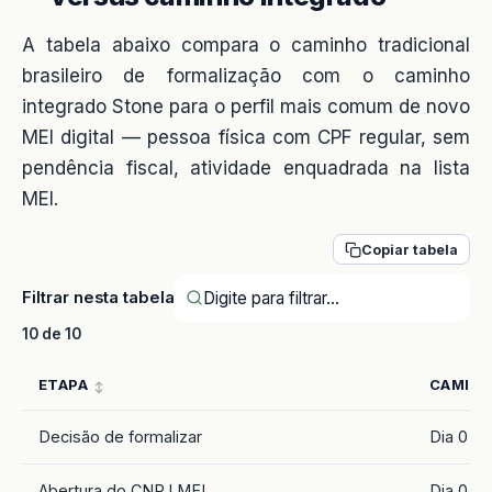
A tabela abaixo compara o caminho tradicional
brasileiro de formalização com o caminho
integrado Stone para o perfil mais comum de novo
MEI digital — pessoa física com CPF regular, sem
pendência fiscal, atividade enquadrada na lista
MEI.
Copiar tabela
Filtrar nesta tabela
10 de 10
ETAPA
CAMINH
Decisão de formalizar
Dia 0
Abertura do CNPJ MEI
Dia 0 a 