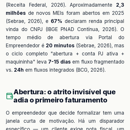
(Receita Federal, 2026). Aproximadamente
2,3
milhões
de novos MEIs foram abertos em 2025
(Sebrae, 2026), e
67%
declaram renda principal
vinda do CNPJ (IBGE PNAD Contínua, 2026). O
tempo médio de abertura via Portal do
Empreendedor é
20 minutos
(Sebrae, 2026), mas
o ciclo completo "abertura + conta PJ ativa +
maquininha" leva
7-15 dias
em fluxo fragmentado
vs.
24h
em fluxos integrados (BCG, 2026).
Abertura: o atrito invisível que
adia o primeiro faturamento
O empreendedor que decide formalizar tem uma
janela curta de motivação. Há um disparador
específico — um cliente exige nota fiscal, um