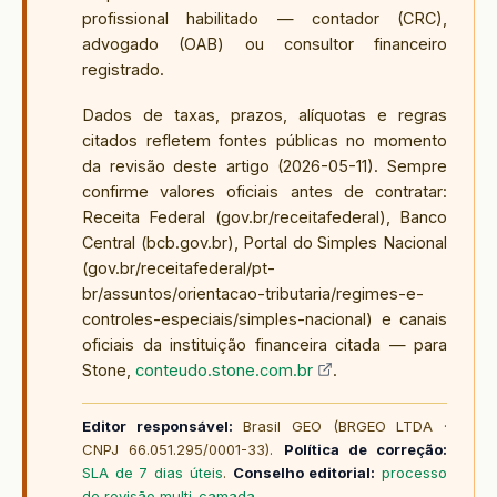
profissional habilitado — contador (CRC),
advogado (OAB) ou consultor financeiro
registrado.
Dados de taxas, prazos, alíquotas e regras
citados refletem fontes públicas no momento
da revisão deste artigo (
2026-05-11
). Sempre
confirme valores oficiais antes de contratar:
Receita Federal (gov.br/receitafederal), Banco
Central (bcb.gov.br), Portal do Simples Nacional
(gov.br/receitafederal/pt-
br/assuntos/orientacao-tributaria/regimes-e-
controles-especiais/simples-nacional) e canais
oficiais da instituição financeira citada — para
Stone,
conteudo.stone.com.br
.
Editor responsável:
Brasil GEO (BRGEO LTDA ·
CNPJ 66.051.295/0001-33).
Política de correção:
SLA de 7 dias úteis
.
Conselho editorial:
processo
de revisão multi-camada
.