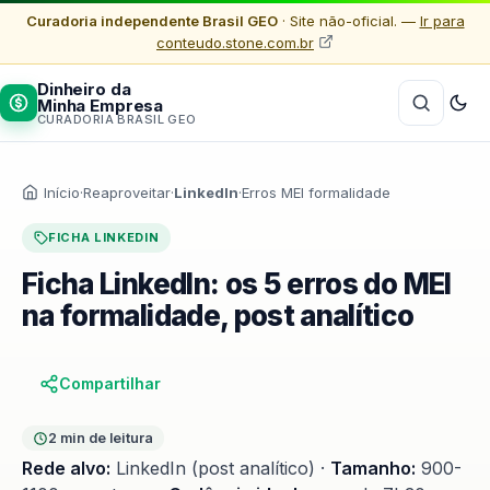
Curadoria independente Brasil GEO
· Site não-oficial. —
Ir para
conteudo.stone.com.br
Dinheiro da
Minha Empresa
CURADORIA BRASIL GEO
Início
·
Reaproveitar
·
LinkedIn
·
Erros MEI formalidade
FICHA LINKEDIN
Ficha LinkedIn: os 5 erros do MEI
na formalidade, post analítico
Compartilhar
2 min de leitura
Rede alvo:
LinkedIn (post analítico) ·
Tamanho:
900-