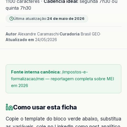
1100 caracteres ·
Cadência ideal:
segunda 7h30 ou
quinta 7h30
Última atualização:
24 de maio de 2026
Autor
Alexandre Caramaschi
·
Curadoria
Brasil GEO
·
Atualizado em
24/05/2026
Fonte interna canônica:
/impostos-e-
formalizacao/mei — reportagem completa sobre MEI
em 2026
Como usar esta ficha
Copie o template do bloco verde abaixo, substitua
as variáveis, cole no LinkedIn como post analítico.