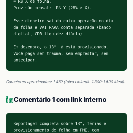
Caracteres aproximados: 1.470 (faixa LinkedIn 1.300-1.500 ideal).
Comentário 1 com link interno