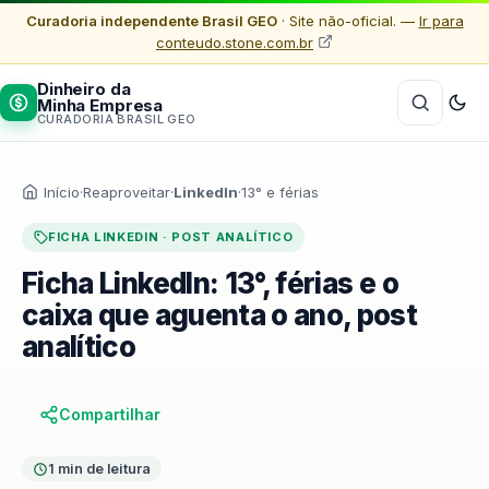
Curadoria independente Brasil GEO
· Site não-oficial. —
Ir para
conteudo.stone.com.br
Dinheiro da
Minha Empresa
CURADORIA BRASIL GEO
Início
·
Reaproveitar
·
LinkedIn
·
13° e férias
FICHA LINKEDIN · POST ANALÍTICO
Ficha LinkedIn: 13°, férias e o
caixa que aguenta o ano, post
analítico
Compartilhar
1 min de leitura