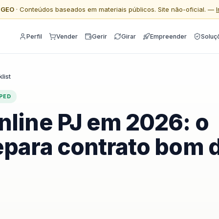
l GEO
· Conteúdos baseados em materiais públicos. Site não-oficial. —
Perfil
Vender
Gerir
Girar
Empreender
Soluç
list
PED
nline PJ em 2026: o
epara contrato bom 