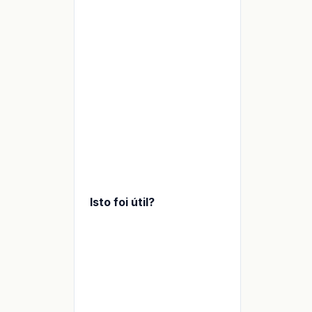
MEI puro
Empresas
em
crescimento
Indústria
leve
Integração
ERP
Isto foi útil?