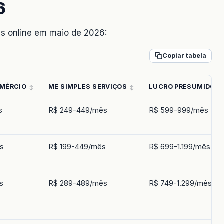
6
es online em maio de 2026:
Copiar tabela
OMÉRCIO
ME SIMPLES SERVIÇOS
LUCRO PRESUMIDO
s
R$ 249-449/mês
R$ 599-999/mês
s
R$ 199-449/mês
R$ 699-1.199/mês
s
R$ 289-489/mês
R$ 749-1.299/mês