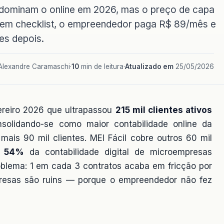
il dominam o online em 2026, mas o preço de capa
em checklist, o empreendedor paga R$ 89/mês e
es depois.
lexandre Caramaschi
·
10
min de leitura
·
Atualizado em
25/05/2026
vereiro 2026 que ultrapassou
215 mil clientes ativos
onsolidando-se como maior contabilidade online da
ais 90 mil clientes. MEI Fácil cobre outros 60 mil
r
54%
da contabilidade digital de microempresas
oblema: 1 em cada 3 contratos acaba em fricção por
resas são ruins — porque o empreendedor não fez