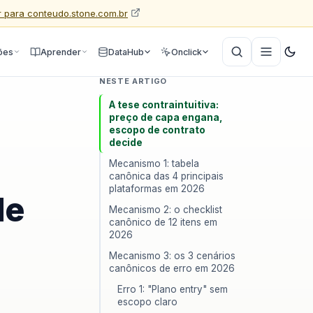
Ir para conteudo.stone.com.br
ões
Aprender
DataHub
Onclick
NESTE ARTIGO
A tese contraintuitiva:
preço de capa engana,
escopo de contrato
decide
Mecanismo 1: tabela
canônica das 4 principais
plataformas em 2026
de
Mecanismo 2: o checklist
canônico de 12 itens em
2026
Mecanismo 3: os 3 cenários
canônicos de erro em 2026
Erro 1: "Plano entry" sem
escopo claro