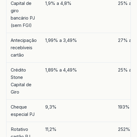
Capital de
1,9% a 4,8%
25% a 
giro
bancário PJ
(sem FGI)
Antecipação
1,99% a 3,49%
27% a 5
recebíveis
cartão
Crédito
1,89% a 4,49%
25% a 
Stone
Capital de
Giro
Cheque
9,3%
193%
especial PJ
Rotativo
11,2%
252%
cartão PJ