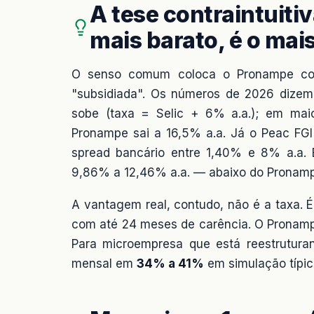
A tese contraintuitiv
mais barato, é o mais
O senso comum coloca o Pronampe com
"subsidiada". Os números de 2026 dizem
sobe (taxa = Selic + 6% a.a.); em ma
Pronampe sai a 16,5% a.a. Já o Peac FG
spread bancário entre 1,40% e 8% a.a. E
9,86% a 12,46% a.a. — abaixo do Pronamp
A vantagem real, contudo, não é a taxa. 
com até 24 meses de carência. O Pronamp
Para microempresa que está reestruturan
mensal em
34% a 41%
em simulação típic