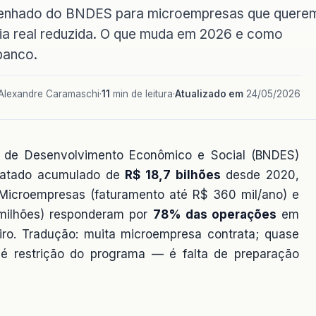
senhado do BNDES para microempresas que quere
tia real reduzida. O que muda em 2026 e como
banco.
Alexandre Caramaschi
·
11
min de leitura
·
Atualizado em
24/05/2026
l de Desenvolvimento Econômico e Social (BNDES)
ratado acumulado de
R$ 18,7 bilhões
desde 2020,
Microempresas (faturamento até R$ 360 mil/ano) e
milhões) responderam por
78% das operações
em
o. Tradução: muita microempresa contrata; quase
é restrição do programa — é falta de preparação