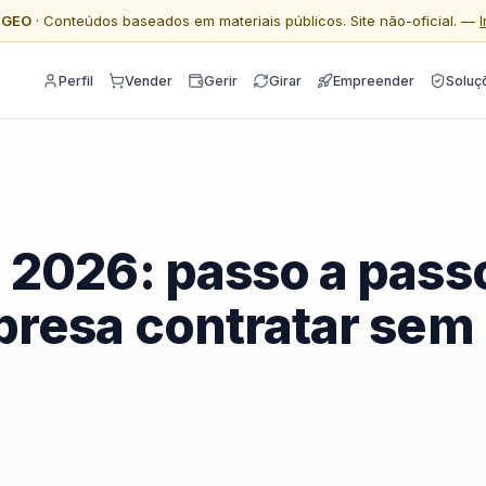
l GEO
· Conteúdos baseados em materiais públicos. Site não-oficial. —
Perfil
Vender
Gerir
Girar
Empreender
Soluç
6
 2026: passo a pass
presa contratar sem