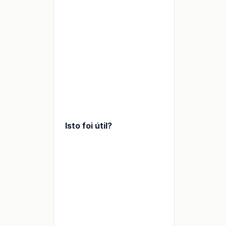
TAFORMA
Isto foi útil?
al
ida
cia