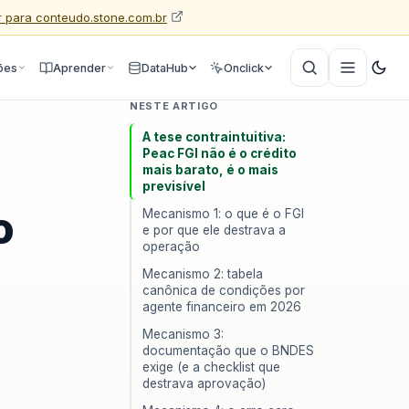
Ir para conteudo.stone.com.br
ões
Aprender
DataHub
Onclick
NESTE ARTIGO
A tese contraintuitiva:
Peac FGI não é o crédito
mais barato, é o mais
previsível
o
Mecanismo 1: o que é o FGI
e por que ele destrava a
operação
Mecanismo 2: tabela
canônica de condições por
agente financeiro em 2026
Mecanismo 3:
documentação que o BNDES
exige (e a checklist que
destrava aprovação)