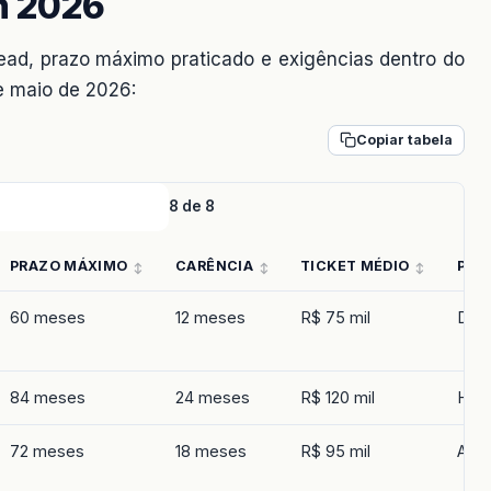
m 2026
ad, prazo máximo praticado e exigências dentro do
e maio de 2026:
Copiar tabela
8 de 8
PRAZO MÁXIMO
CARÊNCIA
TICKET MÉDIO
PLA
60 meses
12 meses
R$ 75 mil
Digit
84 meses
24 meses
R$ 120 mil
Híbr
72 meses
18 meses
R$ 95 mil
Agên