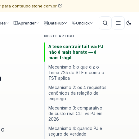
Ir para conteudo.stone.com.br
ões
Aprender
DataHub
Onclick
NESTE ARTIGO
A tese contraintuitiva: PJ
não é mais barato — é
mais frágil
Mecanismo 1: o que diz o
o
Tema 725 do STF e como o
TST aplica
Mecanismo 2: os 4 requisitos
canônicos da relação de
emprego
Mecanismo 3: comparativo
de custo real CLT vs PJ em
2026
 o
Mecanismo 4: quando PJ é
seguro de verdade