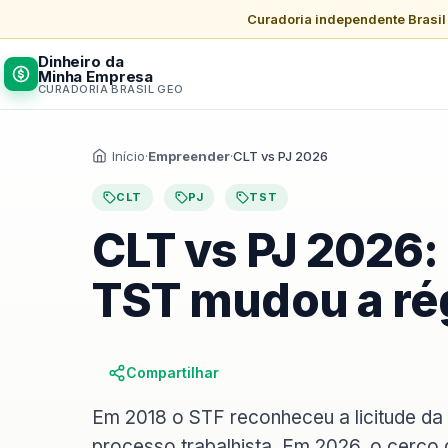
Curadoria independente Brasi
Dinheiro da
Minha Empresa
CURADORIA BRASIL GEO
Início
·
Empreender
·
CLT vs PJ 2026
CLT
PJ
TST
CLT vs PJ 2026
TST mudou a ré
Compartilhar
Em 2018 o STF reconheceu a licitude da 
processo trabalhista. Em 2026, o cerco 