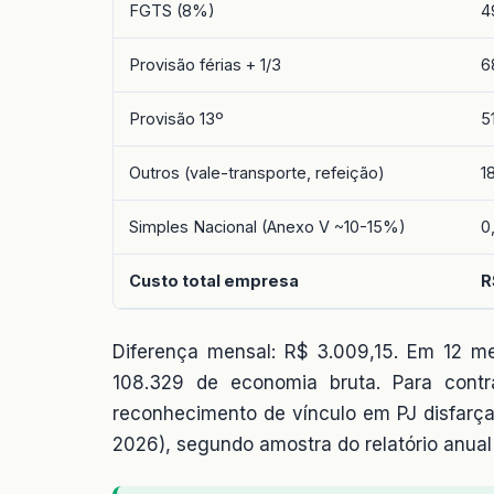
FGTS (8%)
4
Provisão férias + 1/3
6
Provisão 13º
5
Outros (vale-transporte, refeição)
1
Simples Nacional (Anexo V ~10-15%)
0
Custo total empresa
R
Diferença mensal: R$ 3.009,15. Em 12 m
108.329 de economia bruta. Para contr
reconhecimento de vínculo em PJ disfar
2026), segundo amostra do relatório anual