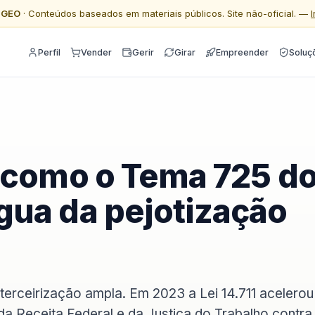
l GEO
· Conteúdos baseados em materiais públicos. Site não-oficial. —
Perfil
Vender
Gerir
Girar
Empreender
Soluç
: como o Tema 725 d
gua da pejotização
terceirização ampla. Em 2023 a Lei 14.711 acelerou
da Receita Federal e da Justiça do Trabalho contra