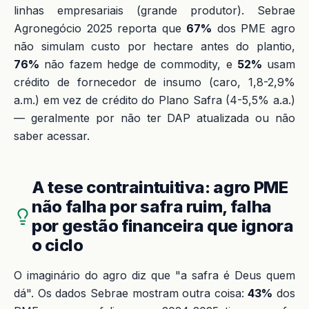
linhas empresariais (grande produtor). Sebrae
Agronegócio 2025 reporta que
67%
dos PME agro
não simulam custo por hectare antes do plantio,
76%
não fazem hedge de commodity, e
52%
usam
crédito de fornecedor de insumo (caro, 1,8-2,9%
a.m.) em vez de crédito do Plano Safra (4-5,5% a.a.)
— geralmente por não ter DAP atualizada ou não
saber acessar.
A tese contraintuitiva: agro PME
não falha por safra ruim, falha
por gestão financeira que ignora
o ciclo
O imaginário do agro diz que "a safra é Deus quem
dá". Os dados Sebrae mostram outra coisa:
43%
dos