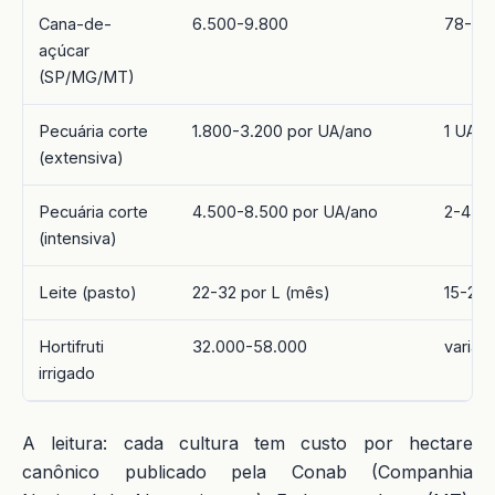
Cana-de-
6.500-9.800
78-95 
açúcar
(SP/MG/MT)
Pecuária corte
1.800-3.200 por UA/ano
1 UA/h
(extensiva)
Pecuária corte
4.500-8.500 por UA/ano
2-4 UA
(intensiva)
Leite (pasto)
22-32 por L (mês)
15-22 
Hortifruti
32.000-58.000
varia 
irrigado
A leitura: cada cultura tem custo por hectare
canônico publicado pela Conab (Companhia