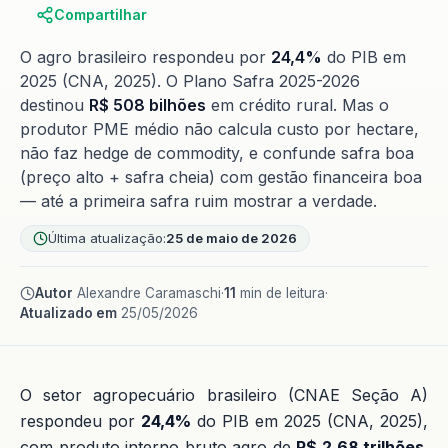
Compartilhar
O agro brasileiro respondeu por
24,4%
do PIB em
2025 (CNA, 2025). O Plano Safra 2025-2026
destinou
R$ 508 bilhões
em crédito rural. Mas o
produtor PME médio não calcula custo por hectare,
não faz hedge de commodity, e confunde safra boa
(preço alto + safra cheia) com gestão financeira boa
— até a primeira safra ruim mostrar a verdade.
Última atualização:
25 de maio de 2026
Autor
Alexandre Caramaschi
·
11
min de leitura
·
Atualizado em
25/05/2026
O setor agropecuário brasileiro (CNAE Seção A)
respondeu por
24,4%
do PIB em 2025 (CNA, 2025),
com produto interno bruto agro de
R$ 2,68 trilhões
.