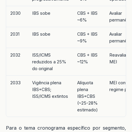
2030
IBS sobe
CBS + IBS
Avaliar
~6%
permanênc
2031
IBS sobe
CBS + IBS
Avaliar
~9%
permanênc
2032
ISS/ICMS
CBS + IBS
Reavaliar li
reduzidos a 25%
~12%
MEI
do original
2033
Vigência plena
Alíquota
MEI contin
IBS+CBS;
plena
regime pró
ISS/ICMS extintos
IBS+CBS
(~25-28%
estimado)
Para o tema cronograma específico por segmento,