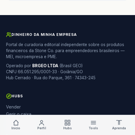
DINHEIRO DA MINHA EMPRESA
Portal de curadoria editorial independente sobre os produtos
financeiros da Stone Co. para empreendedores brasileiros —
MEI, microempresa e PME.
Operado por
BRGEO LTDA
(Brasil GEO)
CNPJ 66.051.295/0001-33 · Goiânia/GO
Hub Cerrado · Rua do Parque, 361 · 74343-245
HUBS
Vender
Gerir o caixa
Gerir o negócio
Girar (crédito)
Início
Perfil
Hubs
Tools
Aprenda