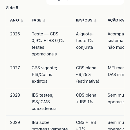
8 de 8
ANO
FASE
IBS/CBS
AÇÃO PARA
2026
Teste — CBS
Alíquota-
Acompanha
0,9% + IBS 0,1%
teste 1%
sistema fis
testes
conjunta
não muda
operacionais
2027
CBS vigente;
CBS plena
MEI mant
PIS/Cofins
~9,25%
DAS simpli
extintos
(estimativa)
2028
IBS testes;
CBS plena
Sem muda
ISS/ICMS
+ IBS 1%
operaciona
coexistência
2029
IBS sobe
CBS + IBS
Sem muda
progressivamente
~3%
operaciona